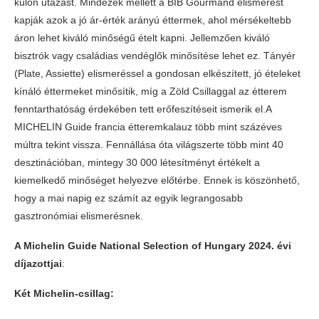
külön utazást. Mindezek mellett a BIB Gourmand elismerést
kapják azok a jó ár-érték arányú éttermek, ahol mérsékeltebb
áron lehet kiváló minőségű ételt kapni. Jellemzően kiváló
bisztrók vagy családias vendéglők minősítése lehet ez. Tányér
(Plate, Assiette) elismeréssel a gondosan elkészített, jó ételeket
kínáló éttermeket minősítik, míg a Zöld Csillaggal az étterem
fenntarthatóság érdekében tett erőfeszítéseit ismerik el.A
MICHELIN Guide francia étteremkalauz több mint százéves
múltra tekint vissza. Fennállása óta világszerte több mint 40
desztinációban, mintegy 30 000 létesítményt értékelt a
kiemelkedő minőséget helyezve előtérbe. Ennek is köszönhető,
hogy a mai napig ez számít az egyik legrangosabb
gasztronómiai elismerésnek.
A Michelin Guide National Selection of Hungary 2024. évi
díjazottjai
:
Két Michelin-csillag: