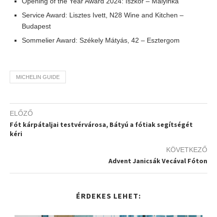
Opening of the Year Award 2024: Iszkor – Mályinka
Service Award: Lisztes Ivett, N28 Wine and Kitchen –
Budapest
Sommelier Award: Székely Mátyás, 42 – Esztergom
MICHELIN GUIDE
ELŐZŐ
Fót kárpátaljai testvérvárosa, Bátyú a fótiak segítségét
kéri
KÖVETKEZŐ
Advent Janicsák Vecával Fóton
ÉRDEKES LEHET: