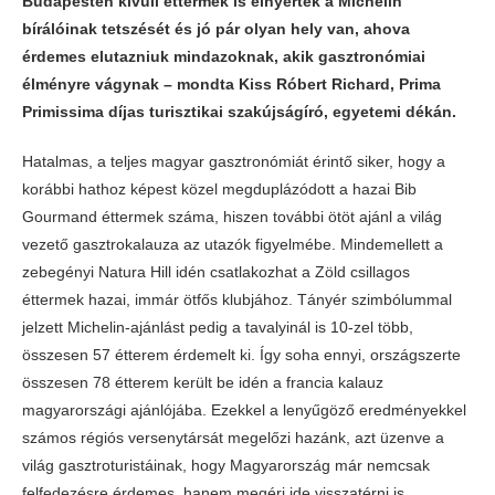
Budapesten kívüli éttermek is elnyerték a Michelin
bírálóinak tetszését és jó pár olyan hely van, ahova
érdemes elutazniuk mindazoknak, akik gasztronómiai
élményre vágynak – mondta Kiss Róbert Richard, Prima
Primissima díjas turisztikai szakújságíró, egyetemi dékán.
Hatalmas, a teljes magyar gasztronómiát érintő siker, hogy a
korábbi hathoz képest közel megduplázódott a hazai Bib
Gourmand éttermek száma, hiszen további ötöt ajánl a világ
vezető gasztrokalauza az utazók figyelmébe. Mindemellett a
zebegényi Natura Hill idén csatlakozhat a Zöld csillagos
éttermek hazai, immár ötfős klubjához. Tányér szimbólummal
jelzett Michelin-ajánlást pedig a tavalyinál is 10-zel több,
összesen 57 étterem érdemelt ki. Így soha ennyi, országszerte
összesen 78 étterem került be idén a francia kalauz
magyarországi ajánlójába. Ezekkel a lenyűgöző eredményekkel
számos régiós versenytársát megelőzi hazánk, azt üzenve a
világ gasztroturistáinak, hogy Magyarország már nemcsak
felfedezésre érdemes, hanem megéri ide visszatérni is.