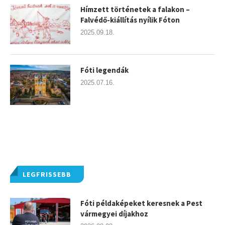
Hímzett történetek a falakon –
Falvédő-kiállítás nyílik Fóton
2025.09.18.
Fóti legendák
2025.07.16.
LEGFRISSEBB
Fóti példaképeket keresnek a Pest
vármegyei díjakhoz