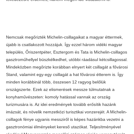
Nemcsak megőrizték Michelin-csillagaikat a magyar éttermek,
újabb is csatlakozott hozzájuk. Így ezzel három vidéki magyar
település, Őriszentpéter, Esztergom és Tata is Michelin-csillagos
gasztroműhellyel büszkélkedhet, utóbbi ráadásul kétcsillagossal.
Mindeközben megőrizte korábban elnyert két csillagát a fővárosi
Stand, valamint egy-egy csillagát a hat fővárosi étterem is. Így
minden korábbinál több, összesen 12 ragyog belőlük
országszerte. Ezek az elismerések messze túlmutatnak a
konyhaművészeten: komoly hatással vannak az ország
turizmusára is. Az idei eredmények tovább erősítik hazánk
imázsát, és növelik nemzetközi turisztikai vonzerejét. A Michelin-
csillagok fénye ugyanis messziről is képes hazánkba vezetni a
gasztronómiai élményeket kereső utazókat. Teljesítményével