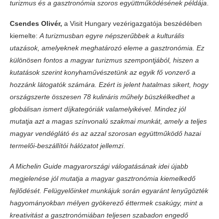
turizmus és a gasztronómia szoros együttműködésének példája
.
Csendes Olivér,
a Visit Hungary vezérigazgatója beszédében
kiemelte:
A turizmusban egyre népszerűbbek a kulturális
utazások, amelyeknek meghatározó eleme a gasztronómia. Ez
különösen fontos a magyar turizmus szempontjából, hiszen a
kutatások szerint konyhaművészetünk az egyik fő vonzerő a
hozzánk látogatók számára. Ezért is jelent hatalmas sikert, hogy
országszerte összesen 78 kulináris műhely büszkélkedhet a
globálisan ismert díjkategóriák valamelyikével. Mindez jól
mutatja azt a magas színvonalú szakmai munkát, amely a teljes
magyar vendéglátó és az azzal szorosan együttműködő hazai
termelői-beszállítói hálózatot jellemzi
.
A Michelin Guide magyarországi válogatásának idei újabb
megjelenése jól mutatja a magyar gasztronómia kiemelkedő
fejlődését. Felügyelőinket munkájuk során egyaránt lenyűgözték
hagyományokban mélyen gyökerező éttermek csakúgy, mint a
kreativitást a gasztronómiában teljesen szabadon engedő