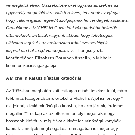
vendéglátóhelyek. Összekötötte őket ugyanis az ízek és az
egyensúly megtalálására való törekvés, és annak az igénye,
hogy valami igazán egyedit szolgáljanak fel vendégeik asztalára.
Gratulálunk a MICHELIN Guide idei válogatásába bekerült
éttermeknek, biztosak vagyunk abban, hogy tehetségük,
elhivatottságuk és az ételkészítés iránti szenvedélyük
inspirálóan hat majd vendégeikre is
– hangsúlyozta
köszöntőjében
Elisabeth Boucher-Anselin
, a Michelin
kommunikációs igazgatója.
A Michelin Kalauz díjazási kategóriái
Az 1936-ban meghatározott csillagos minősítéseken felül, mára
több más kategóriában is értékel a Michelin. A jól ismert egy *
azt jelenti, kiváló minőségű a konyha, ha arra járunk, érdemes
megállni. ** -ot kap az az étterem, amely megér akár egy
hosszabb kitérőt is, míg ***-ot a kivételes minőségű konyhák
kapnak, amelyek meglátogatása önmagában is megér egy