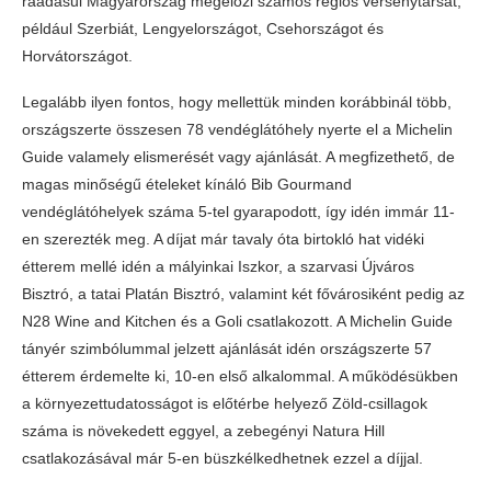
ráadásul Magyarország megelőzi számos régiós versenytársát,
például Szerbiát, Lengyelországot, Csehországot és
Horvátországot.
Legalább ilyen fontos, hogy mellettük minden korábbinál több,
országszerte összesen 78 vendéglátóhely nyerte el a Michelin
Guide valamely elismerését vagy ajánlását. A megfizethető, de
magas minőségű ételeket kínáló Bib Gourmand
vendéglátóhelyek száma 5-tel gyarapodott, így idén immár 11-
en szerezték meg. A díjat már tavaly óta birtokló hat vidéki
étterem mellé idén a mályinkai Iszkor, a szarvasi Újváros
Bisztró, a tatai Platán Bisztró, valamint két fővárosiként pedig az
N28 Wine and Kitchen és a Goli csatlakozott. A Michelin Guide
tányér szimbólummal jelzett ajánlását idén országszerte 57
étterem érdemelte ki, 10-en első alkalommal. A működésükben
a környezettudatosságot is előtérbe helyező Zöld-csillagok
száma is növekedett eggyel, a zebegényi Natura Hill
csatlakozásával már 5-en büszkélkedhetnek ezzel a díjjal.