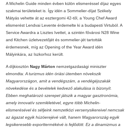
A Michelin Guide minden évben külön elismeréssel díjaz egyes
szakmai területeket is. Így idén a Sommelier-díjat Székely
Mátyás vehette át az esztergomi 42-től, a Young Chef Award
elismerést Lendvai Levente érdemelte ki a budapesti Virtuból. A
Service Awardra a Lisztes Ivettet, a szintén fővárosi N28 Wine
and Kitchen üzletvezetőjét és sommelier-jét tartották
érdemesnek, míg az Opening of the Year Award idén
Mályinkára, az Iszkorhoz került.
A díjkiosztón
Nagy Márton
nemzetgazdasági miniszter
elmondta:
A turizmus idén óriási ütemben növekszik
Magyarországon, amit a vendégszám, a vendégéjszakák
növekedése és a bevételek kedvező alakulása is bizonyít.
Ebben meghatározó szerepet játszik a magyar gasztronómia,
amely innovatív szemléletével, egyre több Michelin-
elismerésével és séfjeink nemzetközi versenysikereivel nemcsak
az ágazat egyik húzóerejévé vált, hanem Magyarország egyik
legsikeresebb exporttermékévé is fejlődött. Ez a dinamizmus a