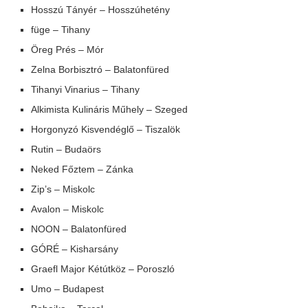
Hosszú Tányér – Hosszúhetény
füge – Tihany
Öreg Prés – Mór
Zelna Borbisztró – Balatonfüred
Tihanyi Vinarius – Tihany
Alkimista Kulináris Műhely – Szeged
Horgonyzó Kisvendéglő – Tiszalök
Rutin – Budaörs
Neked Főztem – Zánka
Zip’s – Miskolc
Avalon – Miskolc
NOON – Balatonfüred
GÓRÉ – Kisharsány
Graefl Major Kétútköz – Poroszló
Umo – Budapest