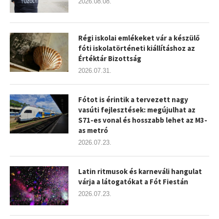
2026.08.08.
Régi iskolai emlékeket vár a készülő
fóti iskolatörténeti kiállításhoz az
Értéktár Bizottság
2026.07.31.
Fótot is érintik a tervezett nagy
vasúti fejlesztések: megújulhat az
S71-es vonal és hosszabb lehet az M3-
as metró
2026.07.23.
Latin ritmusok és karneváli hangulat
várja a látogatókat a Fót Fiestán
2026.07.23.