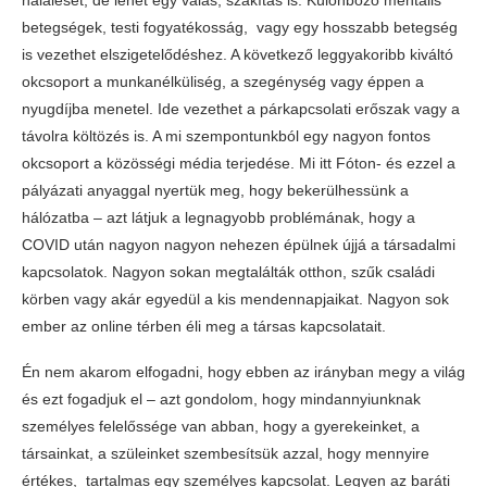
haláleset, de lehet egy válás, szakítás is. Különböző mentális
betegségek, testi fogyatékosság, vagy egy hosszabb betegség
is vezethet elszigetelődéshez. A következő leggyakoribb kiváltó
okcsoport a munkanélküliség, a szegénység vagy éppen a
nyugdíjba menetel. Ide vezethet a párkapcsolati erőszak vagy a
távolra költözés is. A mi szempontunkból egy nagyon fontos
okcsoport a közösségi média terjedése. Mi itt Fóton- és ezzel a
pályázati anyaggal nyertük meg, hogy bekerülhessünk a
hálózatba – azt látjuk a legnagyobb problémának, hogy a
COVID után nagyon nagyon nehezen épülnek újjá a társadalmi
kapcsolatok. Nagyon sokan megtalálták otthon, szűk családi
körben vagy akár egyedül a kis mendennapjaikat. Nagyon sok
ember az online térben éli meg a társas kapcsolatait.
Én nem akarom elfogadni, hogy ebben az irányban megy a világ
és ezt fogadjuk el – azt gondolom, hogy mindannyiunknak
személyes felelőssége van abban, hogy a gyerekeinket, a
társainkat, a szüleinket szembesítsük azzal, hogy mennyire
értékes, tartalmas egy személyes kapcsolat. Legyen az baráti