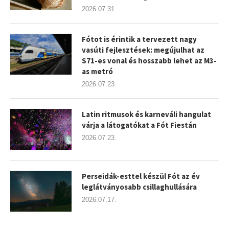
2026.07.31.
Fótot is érintik a tervezett nagy
vasúti fejlesztések: megújulhat az
S71-es vonal és hosszabb lehet az M3-
as metró
2026.07.23.
Latin ritmusok és karneváli hangulat
várja a látogatókat a Fót Fiestán
2026.07.23.
Perseidák-esttel készül Fót az év
leglátványosabb csillaghullására
2026.07.17.