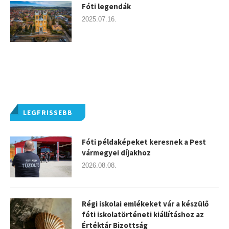
Fóti legendák
2025.07.16.
LEGFRISSEBB
Fóti példaképeket keresnek a Pest
vármegyei díjakhoz
2026.08.08.
Régi iskolai emlékeket vár a készülő
fóti iskolatörténeti kiállításhoz az
Értéktár Bizottság