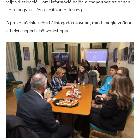
teljes diszkréció – ami információ bejön a csoporthoz az onnan
nem megy ki – és a politikamentesség.
A prezentációkat rövid állófogadás követte, majd megkezdődött
a helyi csoport első workshopja.