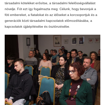
társadalmi köteléket erősítse, a társadalmi felelősségvállalást
növelje. Fót ezt így fogalmazta meg: Célunk, hogy bevonjuk a
fóti embereket, a fiatalokat és az időseket a korcsoportjuk és a
generációk közti társadalmi kapcsolatok előmozdításába, a
kapcsolatok újjáépítésébe és ösztönzésébe.