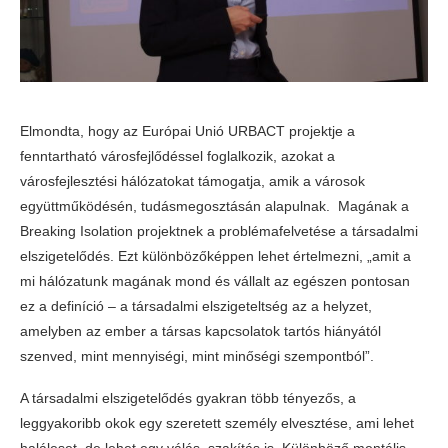
Elmondta, hogy az Európai Unió URBACT projektje a
fenntartható városfejlődéssel foglalkozik, azokat a
városfejlesztési hálózatokat támogatja, amik a városok
együttműködésén, tudásmegosztásán alapulnak. Magának a
Breaking Isolation projektnek a problémafelvetése a társadalmi
elszigetelődés. Ezt különbözőképpen lehet értelmezni, „amit a
mi hálózatunk magának mond és vállalt az egészen pontosan
ez a definíció – a társadalmi elszigeteltség az a helyzet,
amelyben az ember a társas kapcsolatok tartós hiányától
szenved, mint mennyiségi, mint minőségi szempontból”.
A társadalmi elszigetelődés gyakran több tényezős, a
leggyakoribb okok egy szeretett személy elvesztése, ami lehet