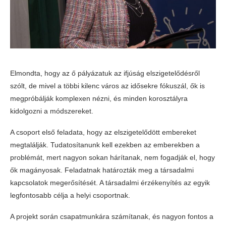
Elmondta, hogy az ő pályázatuk az ifjúság elszigetelődésről
szólt, de mivel a többi kilenc város az idősekre fókuszál, ők is
megpróbálják komplexen nézni, és minden korosztályra
kidolgozni a módszereket.
A csoport első feladata, hogy az elszigetelődött embereket
megtalálják. Tudatosítanunk kell ezekben az emberekben a
problémát, mert nagyon sokan hárítanak, nem fogadják el, hogy
ők magányosak. Feladatnak határozták meg a társadalmi
kapcsolatok megerősítését. A társadalmi érzékenyítés az egyik
legfontosabb célja a helyi csoportnak.
A projekt során csapatmunkára számítanak, és nagyon fontos a