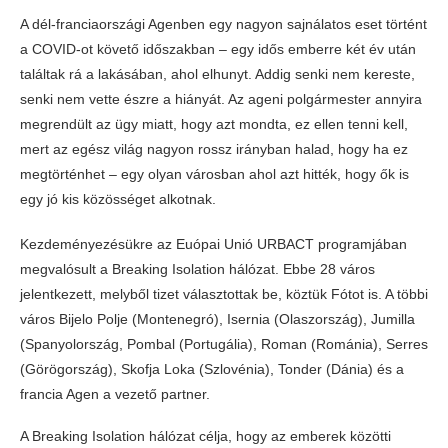
A dél-franciaországi Agenben egy nagyon sajnálatos eset történt
a COVID-ot követő időszakban – egy idős emberre két év után
találtak rá a lakásában, ahol elhunyt. Addig senki nem kereste,
senki nem vette észre a hiányát. Az ageni polgármester annyira
megrendült az ügy miatt, hogy azt mondta, ez ellen tenni kell,
mert az egész világ nagyon rossz irányban halad, hogy ha ez
megtörténhet – egy olyan városban ahol azt hitték, hogy ők is
egy jó kis közösséget alkotnak.
Kezdeményezésükre az Euópai Unió URBACT programjában
megvalósult a Breaking Isolation hálózat. Ebbe 28 város
jelentkezett, melyből tizet választottak be, köztük Fótot is. A többi
város Bijelo Polje (Montenegró), Isernia (Olaszország), Jumilla
(Spanyolország, Pombal (Portugália), Roman (Románia), Serres
(Görögország), Skofja Loka (Szlovénia), Tonder (Dánia) és a
francia Agen a vezető partner.
A Breaking Isolation hálózat célja, hogy az emberek közötti