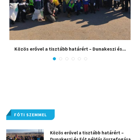
Közös erővel a tisztább határért – Dunakeszi és...
FÓTI SZEMMEL
Közös erővel a tisztább határért –
Dunakeszi és Fót példás összefogása