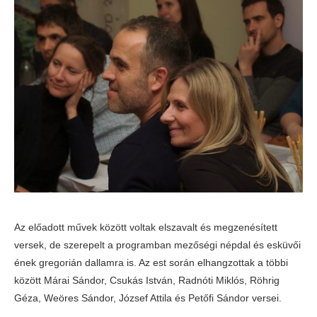
Az előadott művek között voltak elszavalt és megzenésített
versek, de szerepelt a programban mezőségi népdal és esküvői
ének gregorián dallamra is. Az est során elhangzottak a többi
között Márai Sándor, Csukás István, Radnóti Miklós, Röhrig
Géza, Weöres Sándor, József Attila és Petőfi Sándor versei.