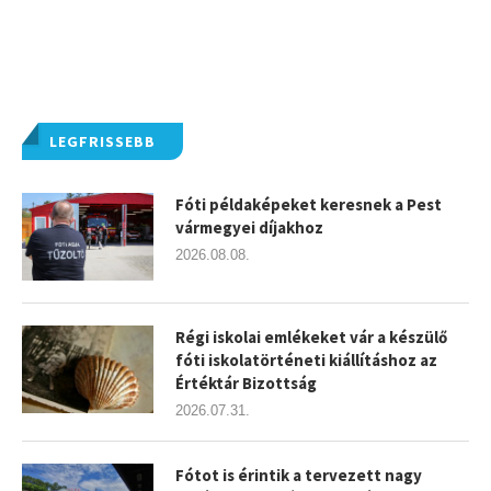
LEGFRISSEBB
Fóti példaképeket keresnek a Pest
vármegyei díjakhoz
2026.08.08.
Régi iskolai emlékeket vár a készülő
fóti iskolatörténeti kiállításhoz az
Értéktár Bizottság
2026.07.31.
Fótot is érintik a tervezett nagy