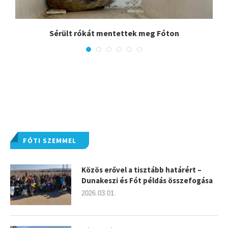
.
Sérült rókát mentettek meg Fóton
FÓTI SZEMMEL
Közös erővel a tisztább határért –
Dunakeszi és Fót példás összefogása
2026.03.01.