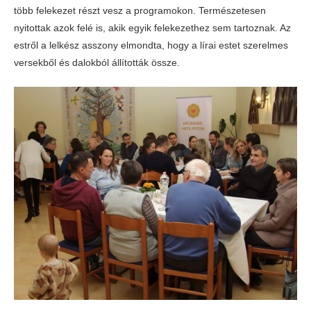
több felekezet részt vesz a programokon. Természetesen
nyitottak azok felé is, akik egyik felekezethez sem tartoznak. Az
estről a lelkész asszony elmondta, hogy a lírai estet szerelmes
versekből és dalokból állították össze.