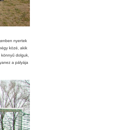
egenben nyertek
négy közé, akik
sz könnyű dolguk,
yanez a pályája