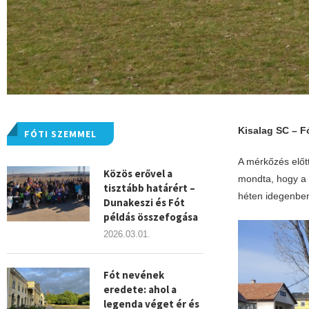
Kisalag SC – Fó
FÓTI SZEMMEL
A mérkőzés előtt
Közös erővel a
mondta, hogy a 
tisztább határért –
héten idegenben
Dunakeszi és Fót
példás összefogása
2026.03.01.
Fót nevének
eredete: ahol a
legenda véget ér és