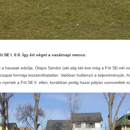
t SE I. 0:0. Így ért véget a vasárnapi meccs.
 a hazaiak edzője, Olajos Sándor (aki alig két éve még a Fót SE-nél vol
csapat formája kiszámíthatatlan. Valóban hullámzó a teljesítményük, h
 nyertek a Fót SE II. ellen, korábban pedig hazai pályán szenvedtek s