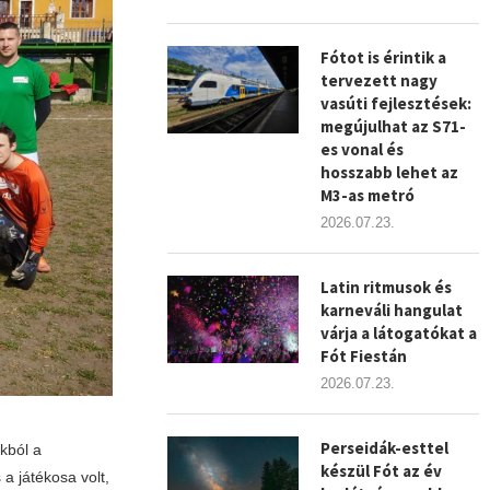
Fótot is érintik a
tervezett nagy
vasúti fejlesztések:
megújulhat az S71-
es vonal és
hosszabb lehet az
M3-as metró
2026.07.23.
Latin ritmusok és
karneváli hangulat
várja a látogatókat a
Fót Fiestán
2026.07.23.
Perseidák-esttel
kból a
készül Fót az év
a játékosa volt,