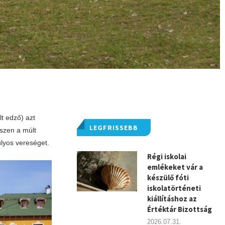
t edző) azt
LEGFRISSEBB
iszen a múlt
úlyos vereséget.
Régi iskolai
emlékeket vár a
készülő fóti
iskolatörténeti
kiállításhoz az
Értéktár Bizottság
2026.07.31.