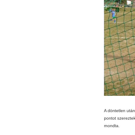
A döntetlen utá
pontot szerezte
mondta.