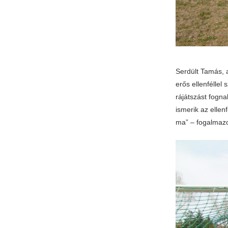
Serdült Tamás, 
erős ellenféllel
rájátszást fogna
ismerik az elle
ma” – fogalmazo