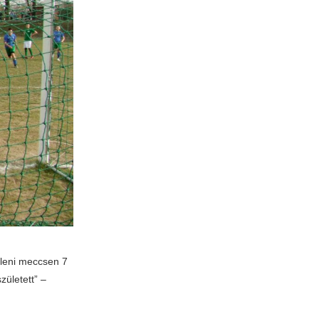
lleni meccsen 7
ületett” –