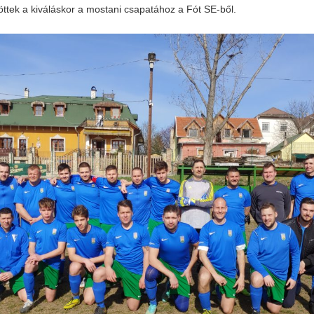
öttek a kiváláskor a mostani csapatához a Fót SE-ből.