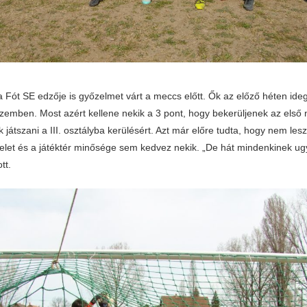
a Fót SE edzője is győzelmet várt a meccs előtt. Ők az előző héten id
 szemben. Most azért kellene nekik a 3 pont, hogy bekerüljenek az első 
k játszani a III. osztályba kerülésért. Azt már előre tudta, hogy nem le
nfelet és a játéktér minősége sem kedvez nekik. „De hát mindenkinek ug
tt.