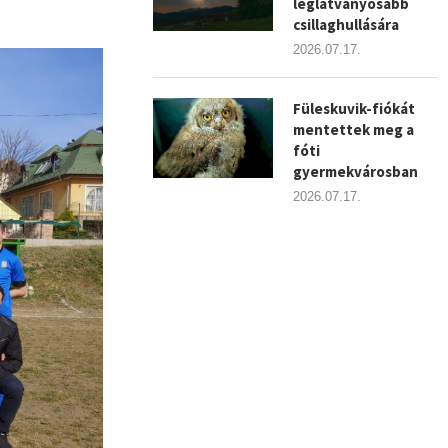
leglátványosabb
csillaghullására
2026.07.17.
Füleskuvik-fiókát
mentettek meg a
fóti
gyermekvárosban
2026.07.17.