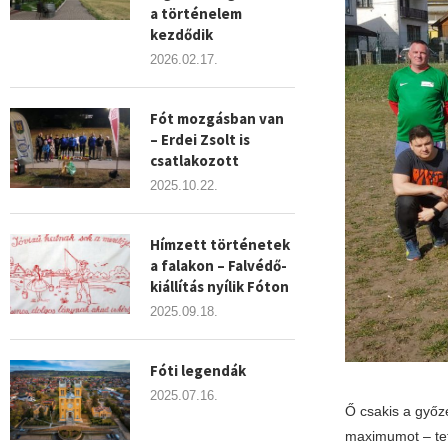
a történelem
kezdődik
2026.02.17.
Fót mozgásban van
– Erdei Zsolt is
csatlakozott
2025.10.22.
Hímzett történetek
a falakon – Falvédő-
kiállítás nyílik Fóton
2025.09.18.
Fóti legendák
2025.07.16.
Ő csakis a győz
maximumot – tett