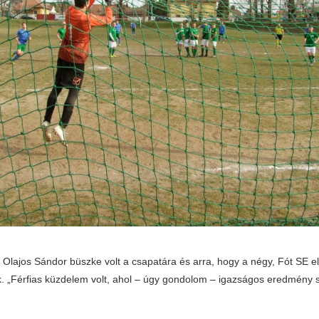
n Olajos Sándor büszke volt a csapatára és arra, hogy a négy, Fót SE e
k. „Férfias küzdelem volt, ahol – úgy gondolom – igazságos eredmény sz