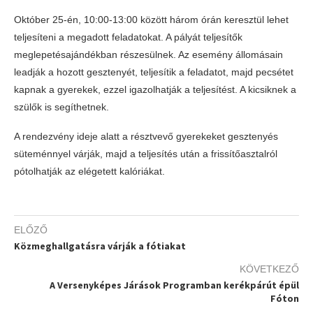
Október 25-én, 10:00-13:00 között három órán keresztül lehet
teljesíteni a megadott feladatokat. A pályát teljesítők
meglepetésajándékban részesülnek. Az esemény állomásain
leadják a hozott gesztenyét, teljesítik a feladatot, majd pecsétet
kapnak a gyerekek, ezzel igazolhatják a teljesítést. A kicsiknek a
szülők is segíthetnek.
A rendezvény ideje alatt a résztvevő gyerekeket gesztenyés
süteménnyel várják, majd a teljesítés után a frissítőasztalról
pótolhatják az elégetett kalóriákat.
ELŐZŐ
Közmeghallgatásra várják a fótiakat
KÖVETKEZŐ
A Versenyképes Járások Programban kerékpárút épül
Fóton