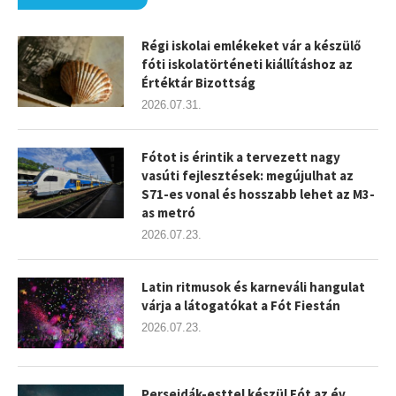
Régi iskolai emlékeket vár a készülő
fóti iskolatörténeti kiállításhoz az
Értéktár Bizottság
2026.07.31.
Fótot is érintik a tervezett nagy
vasúti fejlesztések: megújulhat az
S71-es vonal és hosszabb lehet az M3-
as metró
2026.07.23.
Latin ritmusok és karneváli hangulat
várja a látogatókat a Fót Fiestán
2026.07.23.
Perseidák-esttel készül Fót az év