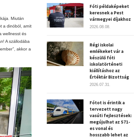
Fóti példaképeket
keresnek a Pest
tkája. Miután
vármegyei díjakhoz
t a dinóból, amit
2026.08.08.
a wellnesst és
án! A szállodába
Régi iskolai
z ember”, akkor a
emlékeket vár a
készülő fóti
iskolatörténeti
kiállításhoz az
Értéktár Bizottság
2026.07.31.
Fótot is érintik a
tervezett nagy
vasúti fejlesztések:
megújulhat az S71-
es vonal és
hosszabb lehet az