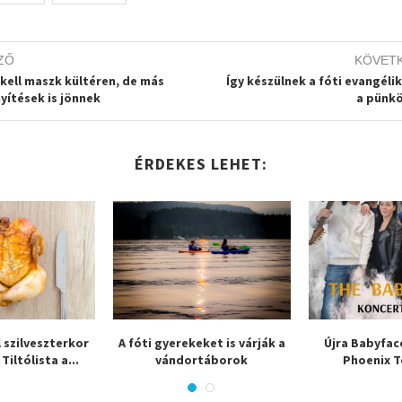
ZŐ
KÖVET
kell maszk kültéren, de más
Így készülnek a fóti evangéli
yítések is jönnek
a pünk
ÉRDEKES LEHET:
 szilveszterkor
A fóti gyerekeket is várják a
Újra Babyfac
Tiltólista a...
vándortáborok
Phoenix T