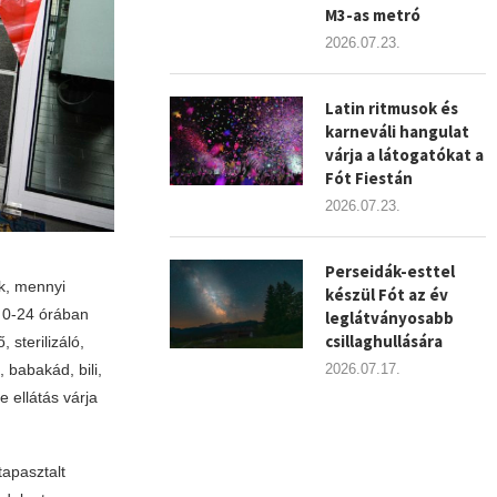
M3-as metró
2026.07.23.
Latin ritmusok és
karneváli hangulat
várja a látogatókat a
Fót Fiestán
2026.07.23.
Perseidák-esttel
k, mennyi
készül Fót az év
 0-24 órában
leglátványosabb
csillaghullására
 sterilizáló,
babakád, bili,
2026.07.17.
e ellátás várja
tapasztalt