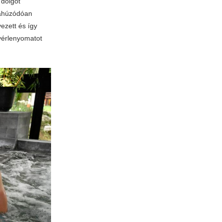
 dolgot
zahúzódóan
ezett és így
yérlenyomatot