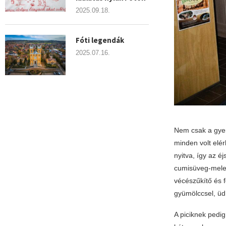
2025.09.18.
Fóti legendák
2025.07.16.
Nem csak a gyer
minden volt elé
nyitva, így az é
cumisüveg-meleg
vécészűkítő és f
gyümölccsel, üdít
A piciknek pedig