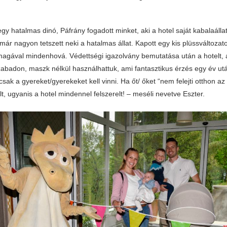
y hatalmas dinó, Páfrány fogadott minket, aki a hotel saját kabalaálla
, már nagyon tetszett neki a hatalmas állat. Kapott egy kis plüssváltozato
 magával mindenhová. Védettségi igazolvány bemutatása után a hotelt, 
zabadon, maszk nélkül használhattuk, ami fantasztikus érzés egy év ut
sak a gyereket/gyerekeket kell vinni. Ha őt/ őket “nem felejti otthon a
t, ugyanis a hotel mindennel felszerelt! – meséli nevetve Eszter.