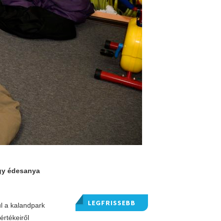
egy édesanya
LEGFRISSEBB
ul a kalandpark
értékeiről