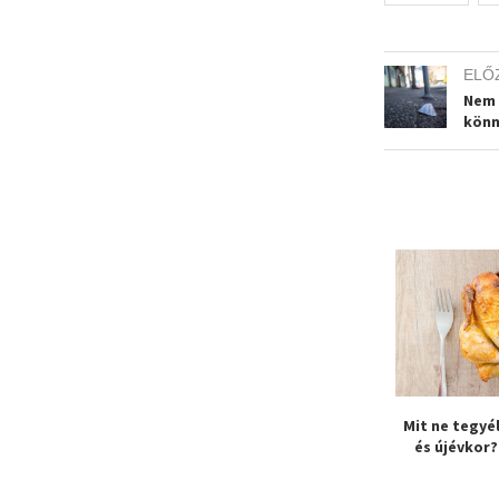
ELŐ
Nem 
könn
zetvédelem a
A mesék mindenkit
Mit ne tegyél
ban – a Zöld
elvarázsoltak Fóton, de
és újévkor? 
alonban
kiderült, hogy...