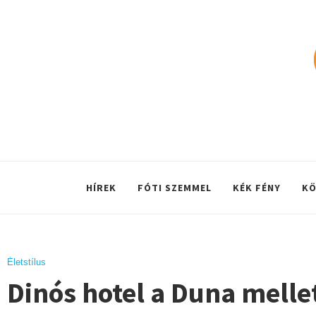
HÍREK
FÓTI SZEMMEL
KÉK FÉNY
KÖ
Életstílus
Dinós hotel a Duna melle