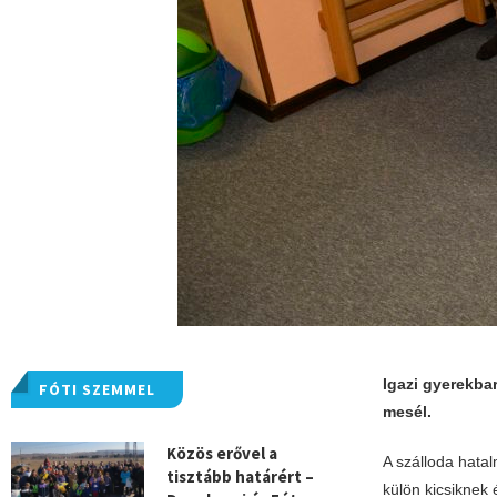
Igazi gyerekba
FÓTI SZEMMEL
mesél.
Közös erővel a
A szálloda hatal
tisztább határért –
külön kicsiknek 