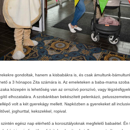
ekekre gondoltak, hanem a kisbabákra is, és csak ámultunk-bámultun
rhető a 3 hónapos Zita számára is. Az emeleteken a baba-mama szoba
jszaka közepén is lehetőség van az orrszívó porszívó, vagy légzésfigyelő,
ítő elhozatalára. A szobánkban bekészített pelenkázó, pelusszemetes, 
ellépő volt a két gyerekágy mellett. Napközben a gyerekeket all inclusiv
ővel, joghurttal, kekszekkel, ropival.
 szintén egész nap elérhető a korosztályoknak megfelelő babaétel. Én 