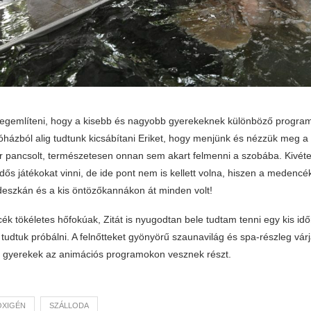
megemlíteni, hogy a kisebb és nagyobb gyerekeknek különböző program
szóházból alig tudtunk kicsábítani Eriket, hogy menjünk és nézzük meg 
 pancsolt, természetesen onnan sem akart felmenni a szobába. Kivét
ürdős játékokat vinni, de ide pont nem is kellett volna, hiszen a medencé
eszkán és a kis öntözőkannákon át minden volt!
k tökéletes hőfokúak, Zitát is nyugodtan bele tudtam tenni egy kis id
 tudtuk próbálni. A felnőtteket gyönyörű szaunavilág és spa-részleg várja
a gyerekek az animációs programokon vesznek részt.
OXIGÉN
SZÁLLODA