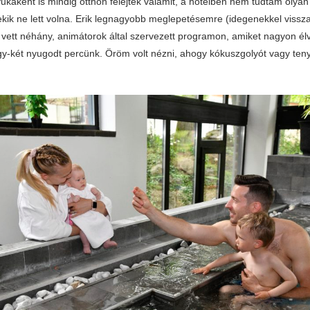
kaként is mindig otthon felejtek valamit, a hotelben nem tudtam olyan
kik ne lett volna. Erik legnagyobb meglepetésemre (idegenekkel viss
t vett néhány, animátorok által szervezett programon, amiket nagyon élv
egy-két nyugodt percünk. Öröm volt nézni, ahogy kókuszgolyót vagy ten