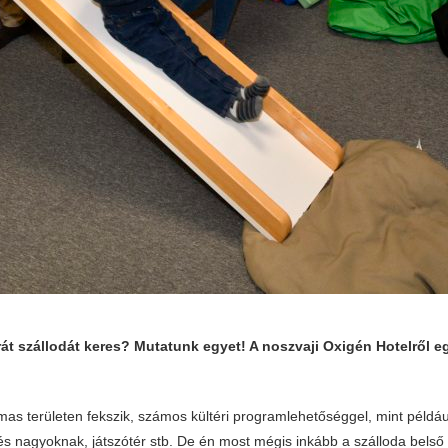
rát szállodát keres? Mutatunk egyet! A noszvaji Oxigén Hotelről 
mas területen fekszik, számos kültéri programlehetőséggel, mint példá
és nagyoknak, játszótér stb. De én most mégis inkább a szálloda belső 