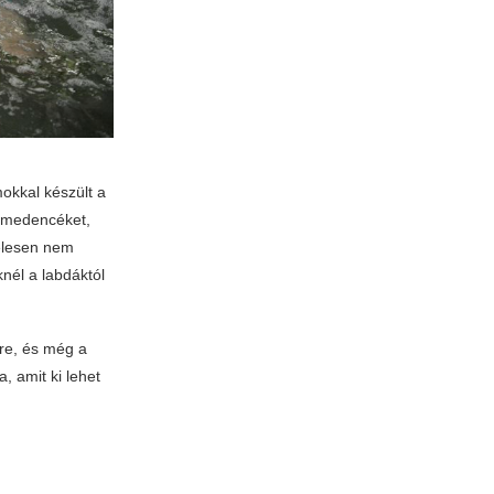
okkal készült a
a medencéket,
elesen nem
knél a labdáktól
őre, és még a
, amit ki lehet