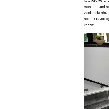
kétgyerekes anyu
mondani, ami ne
viselkedik) rész
nekünk is volt 
készít!