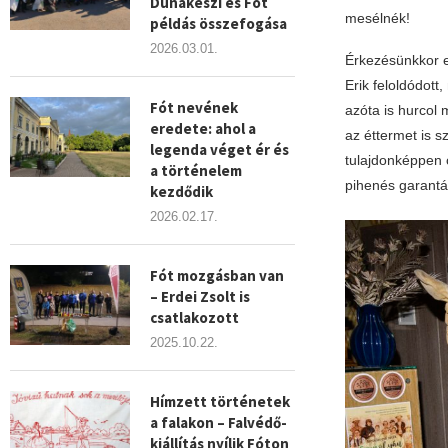
Dunakeszi és Fót
mesélnék!
példás összefogása
2026.03.01.
Érkezésünkkor eg
Erik feloldódott
Fót nevének
azóta is hurcol
eredete: ahol a
az éttermet is s
legenda véget ér és
tulajdonképpen c
a történelem
pihenés garantál
kezdődik
2026.02.17.
Fót mozgásban van
– Erdei Zsolt is
csatlakozott
2025.10.22.
Hímzett történetek
a falakon – Falvédő-
kiállítás nyílik Fóton