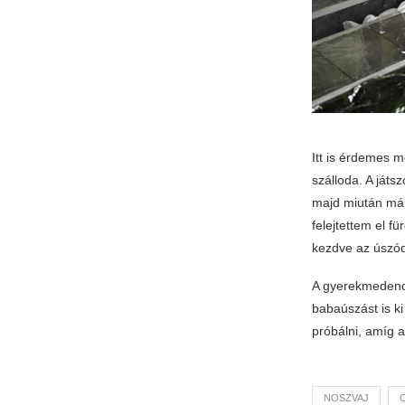
Itt is érdemes 
szálloda. A ját
majd miután már
felejtettem el f
kezdve az úszód
A gyerekmedencé
babaúszást is ki
próbálni, amíg 
NOSZVAJ