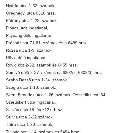
Nyárfa utca 1-32. számok
Öreghegyi utca 6310 hrsz.
Páfrány utca 1-23. számok
Pipacs utca ingatlanai,
Pitypang dűlő ingatlanai
Présház sor 71-81. számok és a 6499 hrsz.
Rózsa utca 1-9. számok
Rövid dűlő ingatlanai
Rövid köz 2-62. számok és 6455 hrsz,
Somlyó dűlő 3-37. számok és 6302/2, 6302/3, hrsz.
Szabó Dezső utca 1-24. számok
Szegfű utca 1-18. számok,
Szent Benedek utca 1-26. számok, Tessedik utca 54.
Szérűskert utca ingatlanai,
Szilvás utca 18. és 7127. hrsz.
Szilvia utca 2-22 számok,
Tátra utca 1-20. számok,
Tulipán sor 1-14. számok és 6494 hrsz,