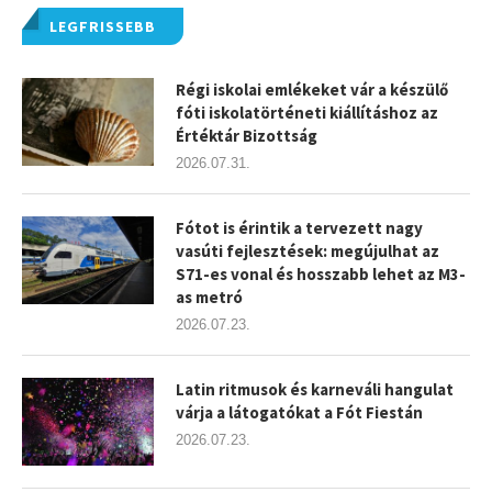
LEGFRISSEBB
Régi iskolai emlékeket vár a készülő
fóti iskolatörténeti kiállításhoz az
Értéktár Bizottság
2026.07.31.
Fótot is érintik a tervezett nagy
vasúti fejlesztések: megújulhat az
S71-es vonal és hosszabb lehet az M3-
as metró
2026.07.23.
Latin ritmusok és karneváli hangulat
várja a látogatókat a Fót Fiestán
2026.07.23.