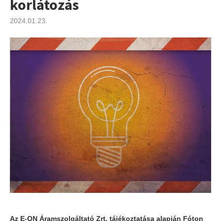
korlátozás
2024.01.23.
Az E-ON Áramszolgáltató Zrt. tájékoztatása alapján Fóton