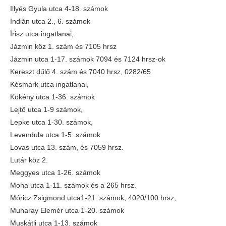
Illyés Gyula utca 4-18. számok
Indián utca 2., 6. számok
Írisz utca ingatlanai,
Jázmin köz 1. szám és 7105 hrsz
Jázmin utca 1-17. számok 7094 és 7124 hrsz-ok
Kereszt dűlő 4. szám és 7040 hrsz, 0282/65
Késmárk utca ingatlanai,
Kökény utca 1-36. számok
Lejtő utca 1-9 számok,
Lepke utca 1-30. számok,
Levendula utca 1-5. számok
Lovas utca 13. szám, és 7059 hrsz.
Lutár köz 2.
Meggyes utca 1-26. számok
Moha utca 1-11. számok és a 265 hrsz.
Móricz Zsigmond utca1-21. számok, 4020/100 hrsz,
Muharay Elemér utca 1-20. számok
Muskátli utca 1-13. számok