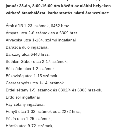
január 23-án, 8:00-16:00 óra között az alábbi helyeken
várható áramhálózati karbantartás miatti áramszünet:
Árok dűlő 1-23. számok, 6462 hrsz.
Árnyas utca 2-6 számok és a 6309 hrsz,
Árvácska utca 1-134. számú ingatlanai
Barázda dűlő ingatlanai,
Barczag utca 6448 hrsz.
Bethlen Gábor utca 2-17. számok,
Bölcsőde utca 1-2. számok
Búzavirág utca 1-15 számok
Cseresznyés utca 1-14. számok
Erdei sétány 1-5. számok és 6302/4 és 6303 hrsz-ok,
Erdő sor ingatlanai
Fáy sétány ingatlanai,
Fenyő utca 1-32. számok és a 2272 hrsz,
Fűzfa utca 1-25. számok,
Hársfa utca 9-72. számok,