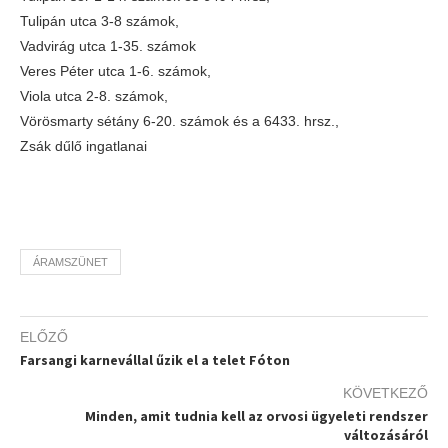
Tulipán utca 3-8 számok,
Vadvirág utca 1-35. számok
Veres Péter utca 1-6. számok,
Viola utca 2-8. számok,
Vörösmarty sétány 6-20. számok és a 6433. hrsz.,
Zsák dűlő ingatlanai
ÁRAMSZÜNET
ELŐZŐ
Farsangi karnevállal űzik el a telet Fóton
KÖVETKEZŐ
Minden, amit tudnia kell az orvosi ügyeleti rendszer
változásáról