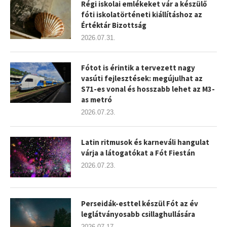
Régi iskolai emlékeket vár a készülő
fóti iskolatörténeti kiállításhoz az
Értéktár Bizottság
2026.07.31.
Fótot is érintik a tervezett nagy
vasúti fejlesztések: megújulhat az
S71-es vonal és hosszabb lehet az M3-
as metró
2026.07.23.
Latin ritmusok és karneváli hangulat
várja a látogatókat a Fót Fiestán
2026.07.23.
Perseidák-esttel készül Fót az év
leglátványosabb csillaghullására
2026.07.17.