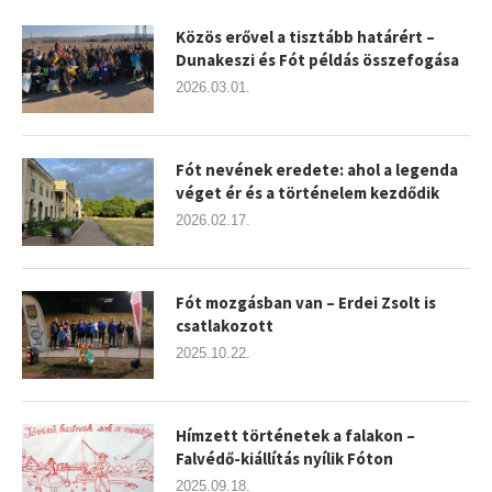
Közös erővel a tisztább határért –
Dunakeszi és Fót példás összefogása
2026.03.01.
Fót nevének eredete: ahol a legenda
véget ér és a történelem kezdődik
2026.02.17.
Fót mozgásban van – Erdei Zsolt is
csatlakozott
2025.10.22.
Hímzett történetek a falakon –
Falvédő-kiállítás nyílik Fóton
2025.09.18.