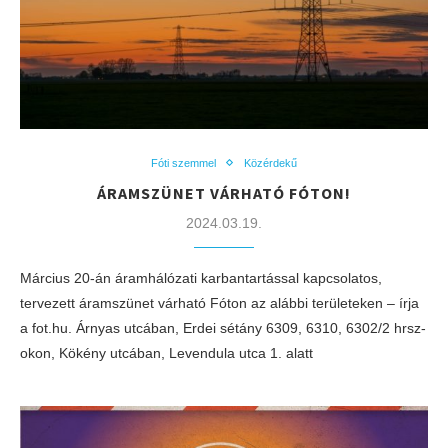
Fóti szemmel
Közérdekű
ÁRAMSZÜNET VÁRHATÓ FÓTON!
2024.03.19.
Március 20-án áramhálózati karbantartással kapcsolatos,
tervezett áramszünet várható Fóton az alábbi területeken – írja
a fot.hu. Árnyas utcában, Erdei sétány 6309, 6310, 6302/2 hrsz-
okon, Kökény utcában, Levendula utca 1. alatt