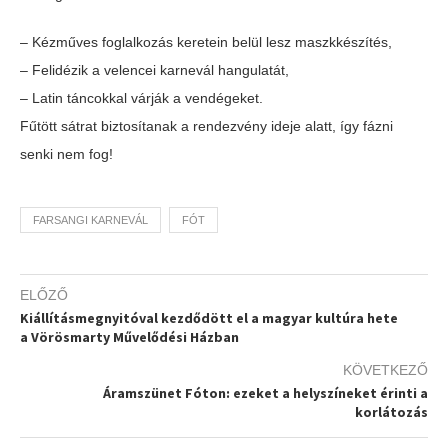
– Kézműves foglalkozás keretein belül lesz maszkkészítés,
– Felidézik a velencei karnevál hangulatát,
– Latin táncokkal várják a vendégeket.
Fűtött sátrat biztosítanak a rendezvény ideje alatt, így fázni
senki nem fog!
FARSANGI KARNEVÁL
FÓT
ELŐZŐ
Kiállításmegnyitóval kezdődött el a magyar kultúra hete
a Vörösmarty Művelődési Házban
KÖVETKEZŐ
Áramszünet Fóton: ezeket a helyszíneket érinti a
korlátozás