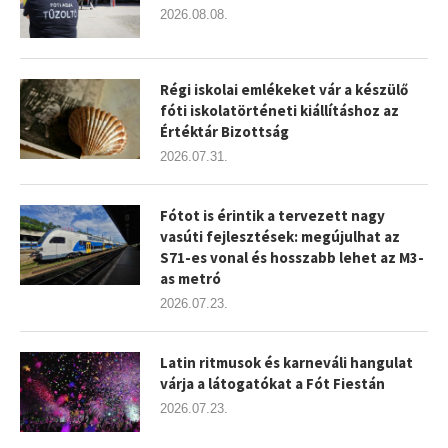
2026.08.08.
Régi iskolai emlékeket vár a készülő
fóti iskolatörténeti kiállításhoz az
Értéktár Bizottság
2026.07.31.
Fótot is érintik a tervezett nagy
vasúti fejlesztések: megújulhat az
S71-es vonal és hosszabb lehet az M3-
as metró
2026.07.23.
Latin ritmusok és karneváli hangulat
várja a látogatókat a Fót Fiestán
2026.07.23.