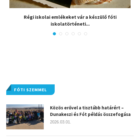
i
Régi iskolai emlékeket vár a készülő fóti
iskolatörténeti...
FÓTI SZEMMEL
Közös erővel a tisztább határért –
Dunakeszi és Fót példás összefogása
2026.03.01.