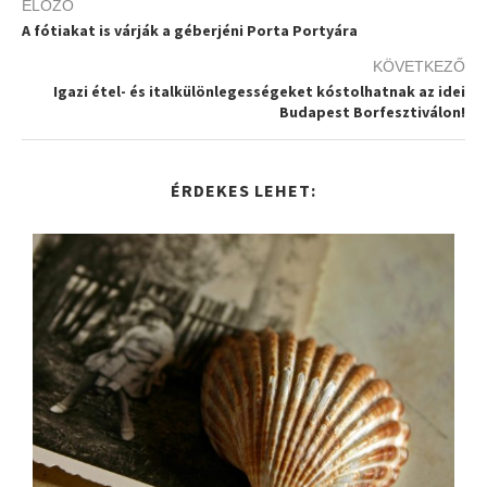
ELŐZŐ
A fótiakat is várják a géberjéni Porta Portyára
KÖVETKEZŐ
Igazi étel- és italkülönlegességeket kóstolhatnak az idei
Budapest Borfesztiválon!
ÉRDEKES LEHET: