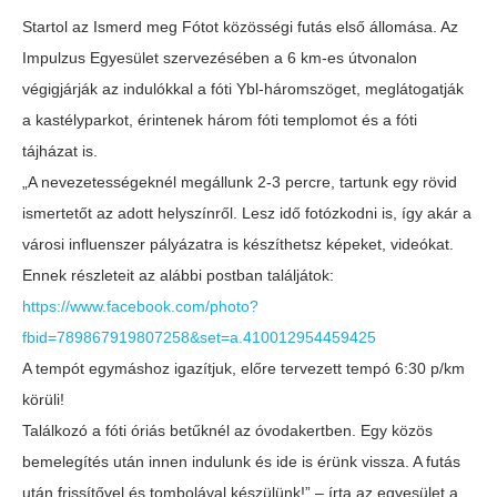
Startol az Ismerd meg Fótot közösségi futás első állomása. Az
Impulzus Egyesület szervezésében a 6 km-es útvonalon
végigjárják az indulókkal a fóti Ybl-háromszöget, meglátogatják
a kastélyparkot, érintenek három fóti templomot és a fóti
tájházat is.
„A nevezetességeknél megállunk 2-3 percre, tartunk egy rövid
ismertetőt az adott helyszínről. Lesz idő fotózkodni is, így akár a
városi influenszer pályázatra is készíthetsz képeket, videókat.
Ennek részleteit az alábbi postban találjátok:
https://www.facebook.com/photo?
fbid=789867919807258&set=a.410012954459425
A tempót egymáshoz igazítjuk, előre tervezett tempó 6:30 p/km
körüli!
Találkozó a fóti óriás betűknél az óvodakertben. Egy közös
bemelegítés után innen indulunk és ide is érünk vissza. A futás
után frissítővel és tombolával készülünk!” – írta az egyesület a