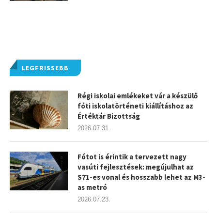
LEGFRISSEBB
Régi iskolai emlékeket vár a készülő
fóti iskolatörténeti kiállításhoz az
Értéktár Bizottság
2026.07.31.
Fótot is érintik a tervezett nagy
vasúti fejlesztések: megújulhat az
S71-es vonal és hosszabb lehet az M3-
as metró
2026.07.23.