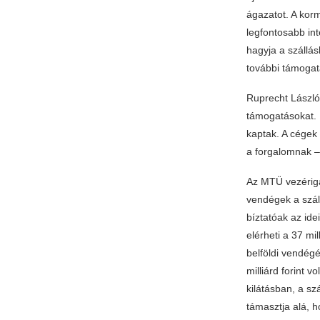
ágazatot. A korm
legfontosabb int
hagyja a szállás
további támogatá
Ruprecht László,
támogatásokat. 
kaptak. A cégek 
a forgalomnak 
Az MTÜ vezériga
vendégek a szál
bíztatóak az ide
elérheti a 37 mi
belföldi vendégé
milliárd forint 
kilátásban, a s
támasztja alá, h