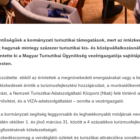
entőségűek a kormányzati turisztikai támogatások, mert az intézk
ot hagynak mintegy százezer turisztikai kis- és középvállalkozásná
entette ki a Magyar Turisztikai Ügynökség vezérigazgatója sajtótá
sten.
ozzátette: ebből az érintettek a megnövekedett energiaárakat vagy a bé
ntézkedések érintik a turizmusfejlesztési hozzájárulást, a munkaidőkere
ást, a Nemzeti Turisztikai Adatszolgáltató Központ (Ntak) felé történő a
nősítést, és a VIZA-adatszolgáltatást – sorolta a vezérigazgató.
 a kormányzati segítség leggyorsabb és leghatékonyabb módjának nev
 idén október 1. és jövő március 31. között a 4 százalékos turizmusfejle
gfizetésének kötelezettségét.
ézkedéscsomag a vendéglátó-üzletek és turisztikai attrakciókra vonatko