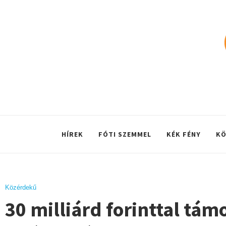
HÍREK
FÓTI SZEMMEL
KÉK FÉNY
KÖ
Közérdekű
30 milliárd forinttal tám