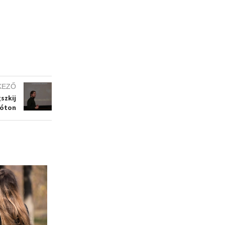
KEZŐ
szkij
Fóton