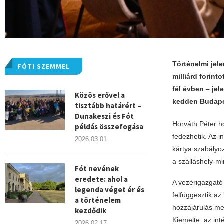
Történelmi jel
FÓTI SZEMMEL
milliárd forint
fél évben – jel
Közös erővel a
kedden Budape
tisztább határért –
Dunakeszi és Fót
Horváth Péter h
példás összefogása
fedezhetik. Az i
2026.03.01.
kártya szabályoz
a szálláshely-mi
Fót nevének
eredete: ahol a
A vezérigazgató
legenda véget ér és
felfüggesztik az
a történelem
hozzájárulás me
kezdődik
Kiemelte: az int
2026.02.17.