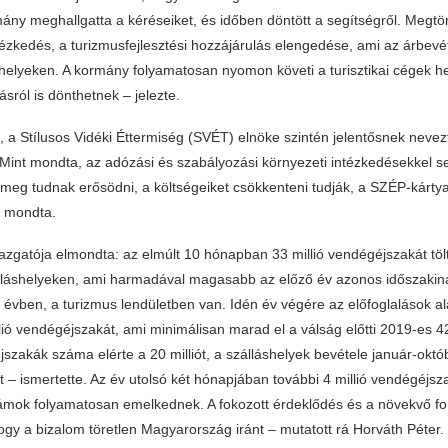
ány meghallgatta a kéréseiket, és időben döntött a segítségről. Megtör
ézkedés, a turizmusfejlesztési hozzájárulás elengedése, ami az árbevé
helyeken. A kormány folyamatosan nyomon követi a turisztikai cégek he
sról is dönthetnek – jelezte.
 a Stílusos Vidéki Éttermiség (SVÉT) elnöke szintén jelentősnek nevez
Mint mondta, az adózási és szabályozási környezeti intézkedésekkel s
meg tudnak erősödni, a költségeiket csökkenteni tudják, a SZÉP-kártya
– mondta.
zgatója elmondta: az elmúlt 10 hónapban 33 millió vendégéjszakát tölt
láshelyeken, ami harmadával magasabb az előző év azonos időszakin
i évben, a turizmus lendületben van. Idén év végére az előfoglalások a
llió vendégéjszakát, ami minimálisan marad el a válság előtti 2019-es 42 
jszakák száma elérte a 20 milliót, a szálláshelyek bevétele január-okt
volt – ismertette. Az év utolsó két hónapjában további 4 millió vendégéjs
zámok folyamatosan emelkednek. A fokozott érdeklődés és a növekvő fo
ogy a bizalom töretlen Magyarország iránt – mutatott rá Horváth Péter.