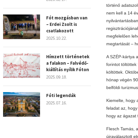
történő adatszol
nem kell a 14 é
Fót mozgásban van
nyilvántartásba
– Erdei Zsolt is
regisztrációjána
csatlakozott
megfelelően lehe
2025.10.22.
megtartását – hú
Hímzett történetek
A SZÉP-kártya a
a falakon – Falvédő-
forintot töltötte
kiállítás nyílik Fóton
költöttek. Októb
2025.09.18.
hónap végén 90 m
belföldi turizmu
Fóti legendák
Kiemelte, hogy a
2025.07.16.
feladat az, hogy
hogy az ágazat 
Flesch Tamás, a
újraválasztott e