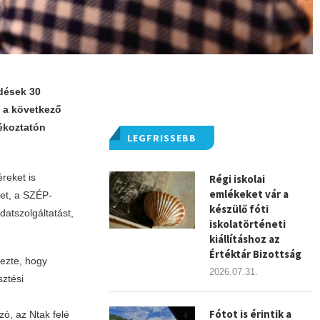
edések 30
l a következő
jékoztatón
LEGFRISSEBB
reket is
Régi iskolai
emlékeket vár a
tet, a SZÉP-
készülő fóti
datszolgáltatást,
iskolatörténeti
kiállításhoz az
Értéktár Bizottság
ezte, hogy
2026.07.31.
sztési
Fótot is érintik a
zó, az Ntak felé