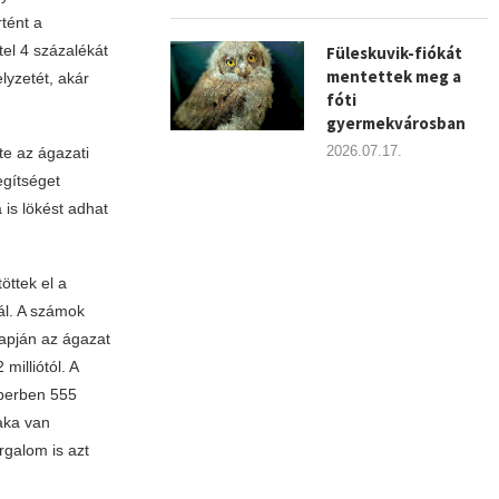
tént a
tel 4 százalékát
Füleskuvik-fiókát
mentettek meg a
lyzetét, akár
fóti
gyermekvárosban
2026.07.17.
te az ágazati
egítséget
 is lökést adhat
öttek el a
ál. A számok
lapján az ágazat
milliótól. A
óberben 555
zaka van
rgalom is azt