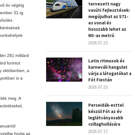
tervezett nagy
övő év végéig
vasúti fejlesztések:
cember 31-ig
megújulhat az S71-
nősítés
es vonal és
k kérésének
hosszabb lehet az
M3-as metró
 munkahelyek
2026.07.23.
én 281 milliárd
Latin ritmusok és
árd forintot
karneváli hangulat
ly októberben, a
várja a látogatókat a
napokban is a
Fót Fiestán
2026.07.23.
zték meg. A
Perseidák-esttel
eztetéseket,
készül Fót az év
leglátványosabb
csillaghullására
anuártól
2026.07.17.
lyzetbe hozta az