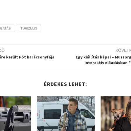
GATÁS
TURIZMUS
ZŐ
KÖVET
ére került Fót karácsonyfája
Egy kiállítás képei – Muszorg
interaktív előadásban 
ÉRDEKES LEHET: