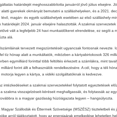
gáltatás határidejét meghosszabbította januárról jövő július elsejére. J
v alatti gyerekek okmányát bemutatni a szálláshelyeken, és a 2021. de
n lévő, magán- és egyéb szálláshelyek esetében az első szálláshely-mi
k határidejét 2024. január elsejére halasztották. A szakmai szervezete
tővé vált a legfeljebb 24 havi munkaidőkeret elrendelése, ez segíti a
zta alá.
lszámláinak tervezett megszüntetését ugyancsak fontosnak nevezte. Id
k fel tíz hónap alatt a munkáltatók, miközben a kártyabirtokosok 326 milli
erben egymilliárd forinttal több feltöltés érkezett a számlákra, mint tava
illiárd forint állt a felhasználók rendelkezésére. A cél, hogy a téli hó
s motorja legyen a kártya, a vidéki szolgáltatóknak is kedvezve.
z intézkedéseket a szakmai szervezetekkel folytatott egyeztetések elő
 a szakma visszajelzéseit-kéréseit meghallgassák, és folytassák az egy
továbbra is a magyar gazdaság húzóágazata legyen – hangsúlyozta.
 Magyar Szállodák és Éttermek Szövetsége (MSZÉSZ) tiszteletbeli és j
lnöke arról tájékoztatott, hogy az energiaárak emelkedése lehetetlen he