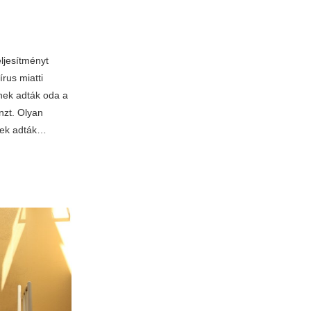
T
ljesítményt
rus miatti
tnek adták oda a
nzt. Olyan
nek adták…