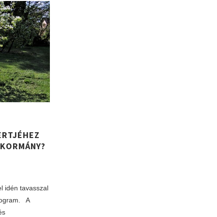
ERTJÉHEZ
 KORMÁNY?
el idén tavasszal
program. A
és