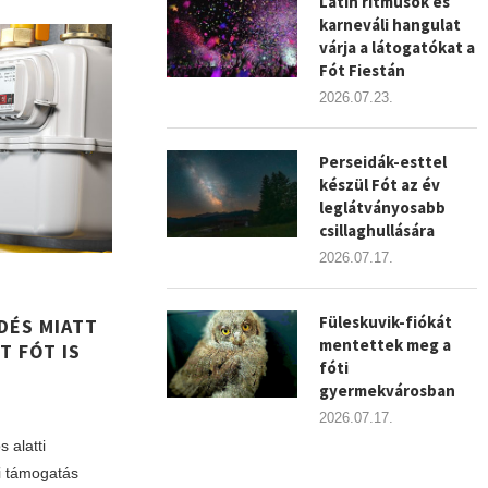
Latin ritmusok és
karneváli hangulat
várja a látogatókat a
Fót Fiestán
2026.07.23.
Perseidák-esttel
készül Fót az év
leglátványosabb
csillaghullására
2026.07.17.
Füleskuvik-fiókát
DÉS MIATT
mentettek meg a
 FÓT IS
fóti
gyermekvárosban
2026.07.17.
 alatti
i támogatás