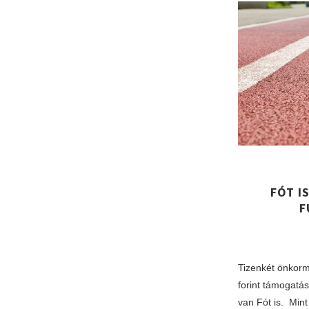
FÓT I
F
Tizenkét önkorm
forint támogatás
van Fót is. Min