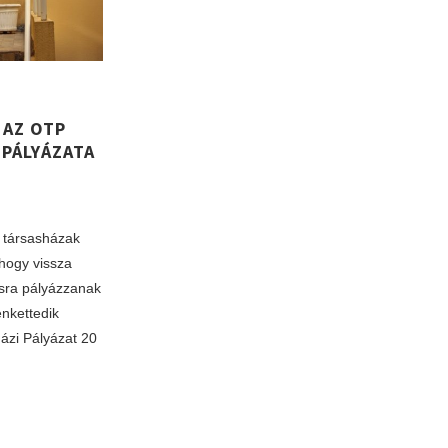
 AZ OTP
 PÁLYÁZATA
 társasházak
 hogy vissza
ásra pályázzanak
enkettedik
ázi Pályázat 20