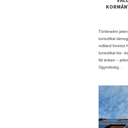
VÁL
KORMÁNY
Történelmi jele
turisztikai támo
milliárd forinto
turisztikai kis-
fél évben – jelen
Ügynökség…