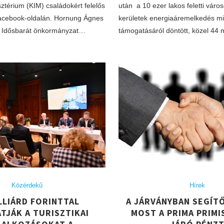
ztérium (KIM) családokért felelős
után a 10 ezer lakos feletti város
Facebook-oldalán. Hornung Ágnes
kerületek energiaáremelkedés mia
az Idősbarát önkormányzat…
támogatásáról döntött, közel 44 m
Közérdekű
Hírek
LLIÁRD FORINTTAL
A JÁRVÁNYBAN SEGÍT
TJÁK A TURISZTIKAI
MOST A PRIMA PRIMI