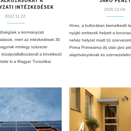
LALKOZÁSOKAT A
JÁRÓ PÉNZ
ZATI INTÉZKEDÉSEK
2020.12.04.
2022.11.22.
Híres, a kultúrában kiemelkedő te
ntőségűek a kormányzati
nyújtó emberek helyett a koronaví
gatások, mert az intézkedések 30
nehéz helyzet miatt tíz szerveze
t hagynak mintegy százezer
Prima Primissima díj után járó pé
 és középvállalkozásnál a következő
alapítványoknak és szervezetek
tette ki a Magyar Turisztikai