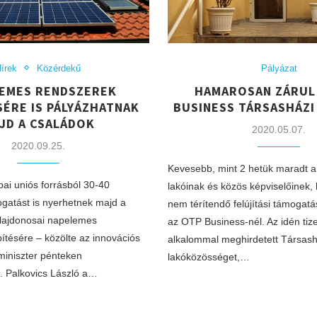
írek
Közérdekű
Pályázat
LEMES RENDSZEREK
HAMAROSAN ZÁRUL
SÉRE IS PÁLYÁZHATNAK
BUSINESS TÁRSASHÁZI
JD A CSALÁDOK
2020.05.07.
2020.09.25.
Kevesebb, mint 2 hetük maradt a
ai uniós forrásból 30-40
lakóinak és közös képviselőinek,
gatást is nyerhetnek majd a
nem térítendő felújítási támogat
ulajdonosai napelemes
az OTP Business-nél. Az idén tiz
ítésére – közölte az innovációs
alkalommal meghirdetett Társash
miniszter pénteken
lakóközösséget,…
 Palkovics László a…