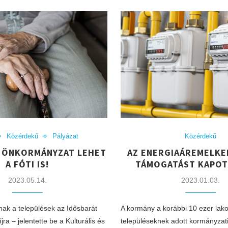
Közérdekű
Pályázat
Közérdekű
 ÖNKORMÁNYZAT LEHET
AZ ENERGIAÁREMELKE
A FÓTI IS!
TÁMOGATÁST KAPOTT
2023.05.14.
2023.01.03.
nak a települések az Idősbarát
A kormány a korábbi 10 ezer lakos
ra – jelentette be a Kulturális és
településeknek adott kormányzat