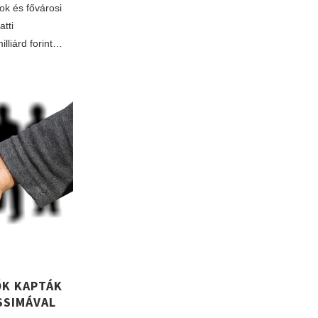
ok és fővárosi
tti
illiárd forint…
ŐK KAPTÁK
SSIMÁVAL