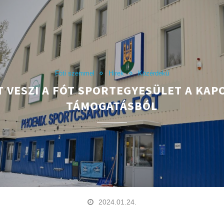
Fóti szemmel
Hírek
Közérdekű
T VESZI A FÓT SPORTEGYESÜLET A KAP
TÁMOGATÁSBÓL
2024.01.24.