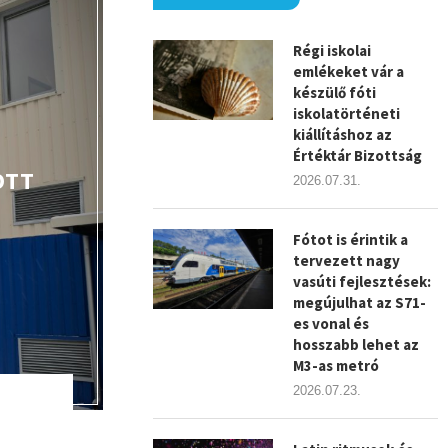
Régi iskolai
emlékeket vár a
készülő fóti
iskolatörténeti
kiállításhoz az
Értéktár Bizottság
OTT
2026.07.31.
Fótot is érintik a
tervezett nagy
vasúti fejlesztések:
megújulhat az S71-
es vonal és
hosszabb lehet az
M3-as metró
2026.07.23.