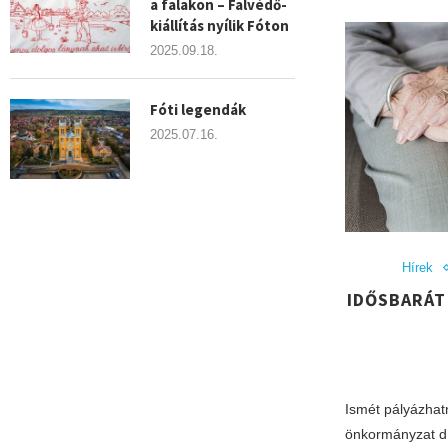
a falakon – Falvédő-
kiállítás nyílik Fóton
2025.09.18.
Fóti legendák
2025.07.16.
Hírek
IDŐSBARÁT
Ismét pályázhat
önkormányzat díj