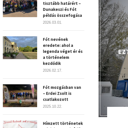
tisztább határért –
Dunakeszi és Fót
példás összefogása
2026.03.01.
Fót nevének
eredete: ahol a
EZ
legenda véget ér és
a történelem
kezdődik
2026.02.17.
Fót mozgásban van
– Erdei Zsolt is
csatlakozott
2025.10.22.
Hímzett történetek