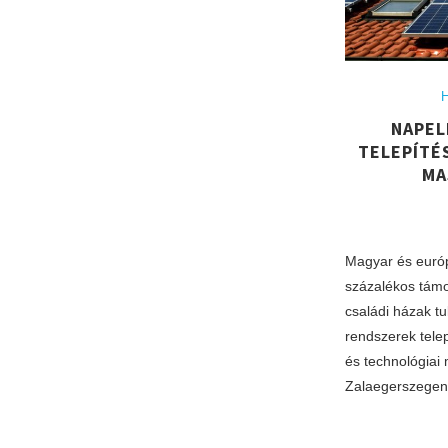
H
​NAPE
TELEPÍTÉ
MA
Magyar és európ
százalékos támo
családi házak t
rendszerek telep
és technológiai 
Zalaegerszegen.