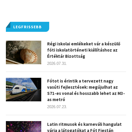
LEGFRISSEBB
Régi iskolai emlékeket vár a készülő
fóti iskolatörténeti kiállításhoz az
Értéktár Bizottság
2026.07.31.
Fótot is érintik a tervezett nagy
vasúti fejlesztések: megújulhat az
S71-es vonal és hosszabb lehet az M3-
as metró
2026.07.23.
Latin ritmusok és karneváli hangulat
várja a látogatókat a Fót Fiestán