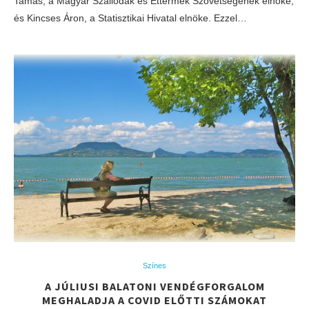
Tamás, a Magyar Szállodák és Éttermek Szövetségének elnöke,
és Kincses Áron, a Statisztikai Hivatal elnöke. Ezzel…
Színes
​A JÚLIUSI BALATONI VENDÉGFORGALOM
MEGHALADJA A COVID ELŐTTI SZÁMOKAT