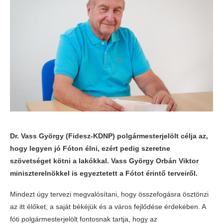
Dr. Vass György (Fidesz-KDNP) polgármesterjelölt célja az,
hogy legyen jó Fóton élni, ezért pedig szeretne
szövetséget kötni a lakókkal. Vass György Orbán Viktor
miniszterelnökkel is egyeztetett a Fótot érintő terveiről.
Mindezt úgy tervezi megvalósítani, hogy összefogásra ösztönzi
az itt élőket, a saját békéjük és a város fejlődése érdekében. A
fóti polgármesterjelölt fontosnak tartja, hogy az