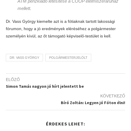
ATM pénzkiadó létesítése a COOP élelmiszeráruház
mellett.
Dr. Vass György kiemelte azt is a fótiaknak tartott lakossági
fórumon, hogy a jó eredmények eléréséhez a polgármester
személyén kívül, az őt támogató képviselő-testület is kell.
DR. VASS GYÖRGY
POLGÁRMESTERJELÖLT
ELŐZŐ
Simon Tamás nagyon jó hírt jelentett be
KÖVETKEZŐ
Bíró Zoltán: Legyen jó Fóton élni!
ÉRDEKES LEHET: