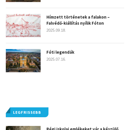
Hímzett történetek a falakon –
Falvédő-kiállítás nyílik Fóton
2025.09.18.
Fóti legendák
2025.07.16.
LEGFRISSEBB
Régi iskolai emlékeket vár a készülő