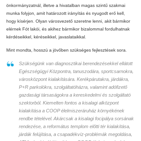
önkormányzatnál, illetve a hivatalban magas szintű szakmai
munka folyjon, amit határozott irányítás és nyugodt erő kell,
hogy kísérjen. Olyan városvezető szeretne lenni, akit bármikor
elérnek Fót lakói, és akihez bármikor bizalommal fordulhatnak
kérdéseikkel, kéréseikkel, javaslataikkal.
Mint mondta, hosszú a jövőben szükséges fejlesztések sora.
Szükségünk van diagnosztikai berendezésekkel ellátott
Egészségügyi Központra, tanuszodára, sportcsarnokra,
városközpont kialakítására. Kerékpárutakra, járdákra,
P+R parkolókra, szolgáltatóházra, valamint adófizető
gazdasági társaságokra a kereskedelmi és szolgáltató
szektorból. Kiemelten fontos a kisalagi alközpont
kialakítása a COOP élelmiszeráruház környékének
rendbe tételével. Akárcsak a kisalagi focipálya sorsának
rendezése, a református templom előtti tér kialakítása,
járdák felújítása, a csapadékvíz-problémák megoldása,