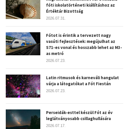
fóti iskolatörténeti kiállításhoz az
Értéktár Bizottság
2026.07.31.
Fótot is érintik a tervezett nagy
vasúti fejlesztések: megújulhat az
S71-es vonal és hosszabb lehet az M3-
as metró
2026.07.23.
Latin ritmusok és karneváli hangulat
várja a látogatókat a Fót Fiestán
2026.07.23.
Perseidák-esttel készül Fót az év
leglátványosabb csillaghullására
2026.07.17.