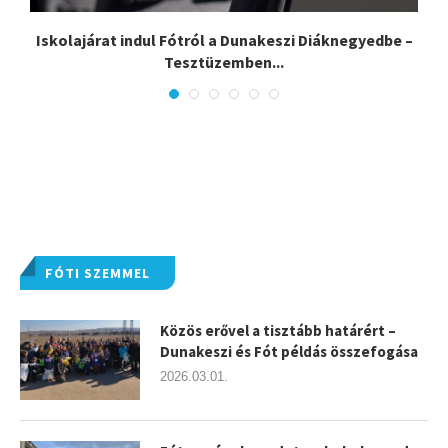
Iskolajárat indul Fótról a Dunakeszi Diáknegyedbe –
Tesztüzemben...
FÓTI SZEMMEL
Közös erővel a tisztább határért –
Dunakeszi és Fót példás összefogása
2026.03.01.