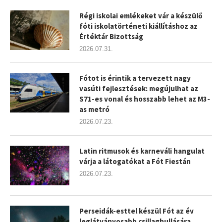
Régi iskolai emlékeket vár a készülő
fóti iskolatörténeti kiállításhoz az
Értéktár Bizottság
2026.07.31.
Fótot is érintik a tervezett nagy
vasúti fejlesztések: megújulhat az
S71-es vonal és hosszabb lehet az M3-
as metró
2026.07.23.
Latin ritmusok és karneváli hangulat
várja a látogatókat a Fót Fiestán
2026.07.23.
Perseidák-esttel készül Fót az év
leglátványosabb csillaghullására