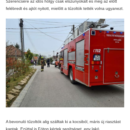
Szerencsére az idős hölgy csak elszunyókált és még az előtt
felébredt és ajtót nyitott, mielőtt a tűzoltók tették volna ugyanezt.
A bevonuló tűzoltók alig szálltak ki a kocsiból, máris új riasztást
kaptak. Ezúttal is Fóton kértek segítséget, egy lakó