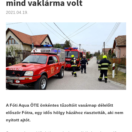
mind vaklárma volt
2021.04.19.
A Fóti Aqua ÖTE önkéntes tűzoltóit vasárnap délelőtt
először Fótra, egy idős hölgy házához riasztották, aki nem
nyitott ajtót.