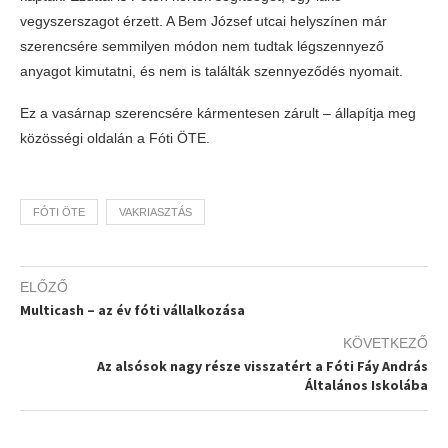
vegyszerszagot érzett. A Bem József utcai helyszínen már
szerencsére semmilyen módon nem tudtak légszennyező
anyagot kimutatni, és nem is találták szennyeződés nyomait.
Ez a vasárnap szerencsére kármentesen zárult – állapítja meg
közösségi oldalán a Fóti ÖTE.
FÓTI ÖTE
VAKRIASZTÁS
ELŐZŐ
Multicash – az év fóti vállalkozása
KÖVETKEZŐ
Az alsósok nagy része visszatért a Fóti Fáy András
Általános Iskolába