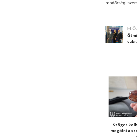
rendőrségi szem
ELŐ
Ötmi
cukr
rőszak Dunakeszin
Fóti emberölés: feladta
Szöges kolb
magát az elkövető
megölni a sz