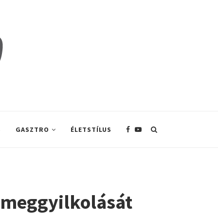
S
GASZTRO
ÉLETSTÍLUS
g meggyilkolását