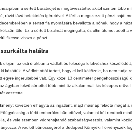
nuárjában a sértett barátnőjét is megtévesztette, akitől szintén több milli
 rövid távú befektetés ígéretével. A férfi a megszerzett pénzt saját m
4 decemberében a sértett fia nyomására bevallotta a nőnek, hogy a ház
 kölcsön tőle. Ez a sértett bizalmát megingatta, és ultimátumot adott a 
ül fizesse vissza a pénzt.
 szurkálta halálra
 elején, az esti órákban a vádlott és felesége lefekvéshez készülődött
t ki közöttük. A vádlott attól tartott, hogy el kell költöznie, ha nem tudja 
tt egyre ingerültebbé vált. Egy közel 13 centiméter pengehosszúságú ké
z ágyban fekvő sértettet több mint tíz alkalommal, kis-közepes erővel
tét vesztette.
lekményt követően elhagyta az ingatlant, majd másnap feladta magát a 
őügyészség a férfit emberölés bűntettével, valamint két rendbeli minős
olja, és vele szemben végrehajtandó szabadságvesztés, valamint közügye
tványozza. A vádlott bűnösségéről a Budapest Környéki Törvényszék fog