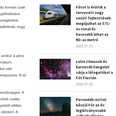
Fótot is érintik a
ó forintot csalt
tervezett nagy
egélhetésére
vasúti fejlesztések:
asságkötést
megújulhat az S71-
vádlottnak, hogy
es vonal és
hosszabb lehet az
M3-as metró
2026.07.23.
, amikor a pénz
Latin ritmusok és
rendezni
karneváli hangulat
st vett
várja a látogatókat a
 megszúrta. A nő
Fót Fiestán
2026.07.23.
rendőrségen. A
ített csalás
Perseidák-esttel
készül Fót az év
ktől eltiltás
leglátványosabb
 dönteni. A
csillaghullására