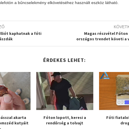
lefotón a bűncselekmény elkövetéséhez használt eszköz látható.
ZŐ
KÖVET
lliót kaphatnak a fóti
Magas részvétel Fóton i
ászdák
országos trendet követi a 
ÉRDEKES LEHET:
ásszal akarta
Fóton lopott, keresi a
Fóti fiatalo
omszéd kutyáit
rendőrség a tolvajt
dro
–...