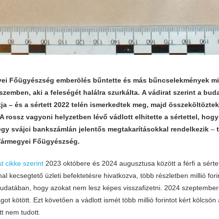
yei Főügyészség emberölés bűntette és más bűncselekmények mia
l szemben, aki a feleségét halálra szurkálta.
A vádirat szerint a buda
a – és a sértett 2022 telén ismerkedtek meg, majd összeköltöztek 
A rossz vagyoni helyzetben lévő vádlott elhitette a sértettel, hog
 egy svájci bankszámlán jelentős megtakarításokkal rendelkezik
–
 Vármegyei Főügyészség.
 cikke szerint
2023 októbere és 2024 augusztusa között a férfi a sértet
al kecsegtető üzleti befektetésre hivatkozva, több részletben millió fori
tudatában, hogy azokat nem lesz képes visszafizetni. 2024 szeptember
t kötött. Ezt követően a vádlott ismét több millió forintot kért kölcsön a
tt nem tudott.