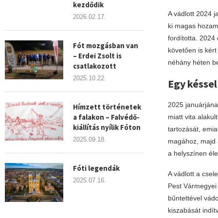
kezdődik
A vádlott 2024 ja
2026.02.17.
ki magas hozamú,
fordította. 202
Fót mozgásban van
követően is kért
– Erdei Zsolt is
néhány héten bel
csatlakozott
2025.10.22.
Egy késsel
2025 januárjának
Hímzett történetek
a falakon – Falvédő-
miatt vita alakul
kiállítás nyílik Fóton
tartozását, emia
2025.09.18.
magához, majd a
a helyszínen éle
Fóti legendák
A vádlott a cse
2025.07.16.
Pest Vármegyei F
bűntettével vád
kiszabását indí