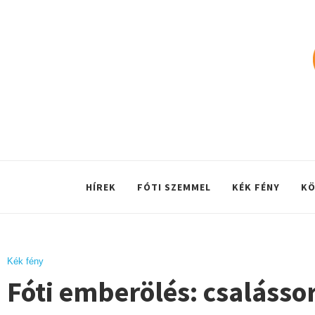
HÍREK
FÓTI SZEMMEL
KÉK FÉNY
KÖ
Kék fény
Fóti emberölés: csalásso