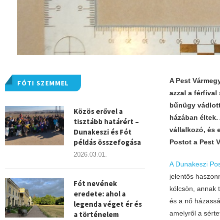
A Pest Vármeg
FÓTI SZEMMEL
azzal a férfiva
bűnügy vádlottj
Közös erővel a
házában éltek. 
tisztább határért –
vállalkozó, és
Dunakeszi és Fót
példás összefogása
Postot a Pest
2026.03.01.
A Dunakeszi Post
jelentős haszonn
Fót nevének
kölcsön, annak 
eredete: ahol a
és a nő házasságo
legenda véget ér és
amelyről a sérte
a történelem