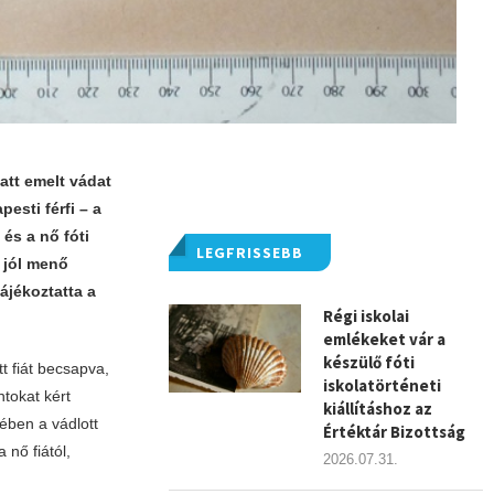
tt emelt vádat
pesti férfi – a
és a nő fóti
LEGFRISSEBB
y jól menő
tájékoztatta a
Régi iskolai
emlékeket vár a
készülő fóti
t fiát becsapva,
iskolatörténeti
ntokat kért
kiállításhoz az
ében a vádlott
Értéktár Bizottság
 nő fiától,
2026.07.31.