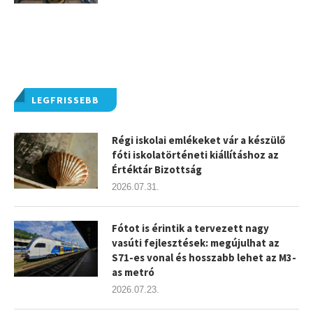
LEGFRISSEBB
Régi iskolai emlékeket vár a készülő
fóti iskolatörténeti kiállításhoz az
Értéktár Bizottság
2026.07.31.
Fótot is érintik a tervezett nagy
vasúti fejlesztések: megújulhat az
S71-es vonal és hosszabb lehet az M3-
as metró
2026.07.23.