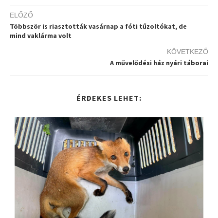
ELŐZŐ
Többször is riasztották vasárnap a fóti tűzoltókat, de
mind vaklárma volt
KÖVETKEZŐ
A művelődési ház nyári táborai
ÉRDEKES LEHET: