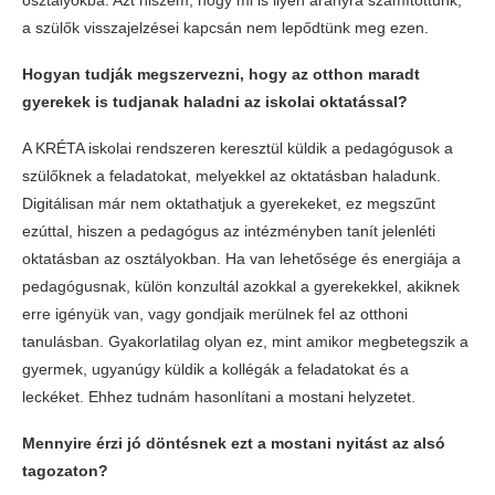
a szülők visszajelzései kapcsán nem lepődtünk meg ezen.
Hogyan tudják megszervezni, hogy az otthon maradt
gyerekek is tudjanak haladni az iskolai oktatással?
A KRÉTA iskolai rendszeren keresztül küldik a pedagógusok a
szülőknek a feladatokat, melyekkel az oktatásban haladunk.
Digitálisan már nem oktathatjuk a gyerekeket, ez megszűnt
ezúttal, hiszen a pedagógus az intézményben tanít jelenléti
oktatásban az osztályokban. Ha van lehetősége és energiája a
pedagógusnak, külön konzultál azokkal a gyerekekkel, akiknek
erre igényük van, vagy gondjaik merülnek fel az otthoni
tanulásban. Gyakorlatilag olyan ez, mint amikor megbetegszik a
gyermek, ugyanúgy küldik a kollégák a feladatokat és a
leckéket. Ehhez tudnám hasonlítani a mostani helyzetet.
Mennyire érzi jó döntésnek ezt a mostani nyitást az alsó
tagozaton?