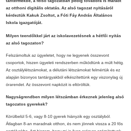
tantermekbe, a felső tagozatban pedig továbbra is maradt
az otthoni digitális oktatás. Az alsó tagozat nyitásáról
kérdeztük Kakuk Zsoltot, a Fóti Fáy András Általános
Iskola igazgatóját.
Milyen teendőkkel járt az iskolavezetésnek a hétfői nyitás
az alsó tagozaton?
Felszámoltuk az ügyeletet, hogy ne legyenek összevont
csoportok, hiszen ügyeleti rendszerben működtünk a múlt hétig.
Az osztálylétszámokat, a délutáni létszámokat felmértük és ez
alapján bizonyos tantárgyakból elkészítettünk egy viszonylag új
órarendet. Az összevont napközit is eltöröltük.
Nagyságrendben milyen létszámban érkeznek jelenleg alsó
tagozatos gyerekek?
Körülbelül 5-6, vagy 8-10 gyerek hiányzik egy osztályból.
Átlagban 8-an maradnak otthon, és nem jönnek vissza a 20 fős
osztályokba. Azt hiszem, hogy mi is ilyen arányra számítottunk,