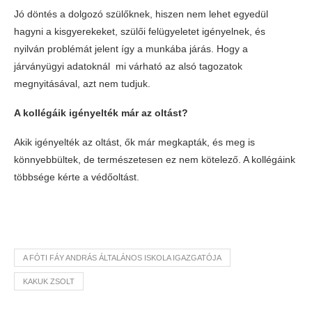
Jó döntés a dolgozó szülőknek, hiszen nem lehet egyedül
hagyni a kisgyerekeket, szülői felügyeletet igényelnek, és
nyilván problémát jelent így a munkába járás. Hogy a
járványügyi adatoknál mi várható az alsó tagozatok
megnyitásával, azt nem tudjuk.
A kollégáik igényelték már az oltást?
Akik igényelték az oltást, ők már megkapták, és meg is
könnyebbültek, de természetesen ez nem kötelező. A kollégáink
többsége kérte a védőoltást.
A FÓTI FÁY ANDRÁS ÁLTALÁNOS ISKOLA IGAZGATÓJA
KAKUK ZSOLT