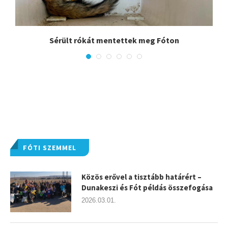
.
Sérült rókát mentettek meg Fóton
FÓTI SZEMMEL
Közös erővel a tisztább határért –
Dunakeszi és Fót példás összefogása
2026.03.01.