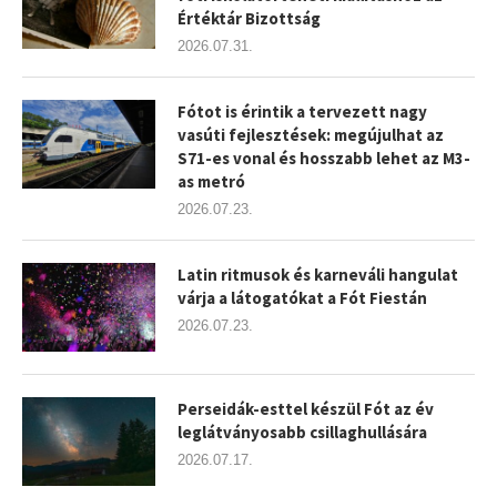
Értéktár Bizottság
2026.07.31.
Fótot is érintik a tervezett nagy
vasúti fejlesztések: megújulhat az
S71-es vonal és hosszabb lehet az M3-
as metró
2026.07.23.
Latin ritmusok és karneváli hangulat
várja a látogatókat a Fót Fiestán
2026.07.23.
Perseidák-esttel készül Fót az év
leglátványosabb csillaghullására
2026.07.17.