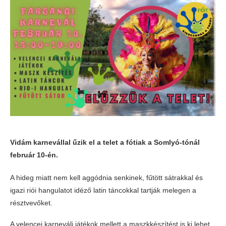
Vidám karnevállal űzik el a telet a fótiak a Somlyó-tónál
február 10-én.
A hideg miatt nem kell aggódnia senkinek, fűtött sátrakkal és
igazi riói hangulatot idéző latin táncokkal tartják melegen a
résztvevőket.
A velencei karneváli játékok mellett a maszkkészítést is ki lehet