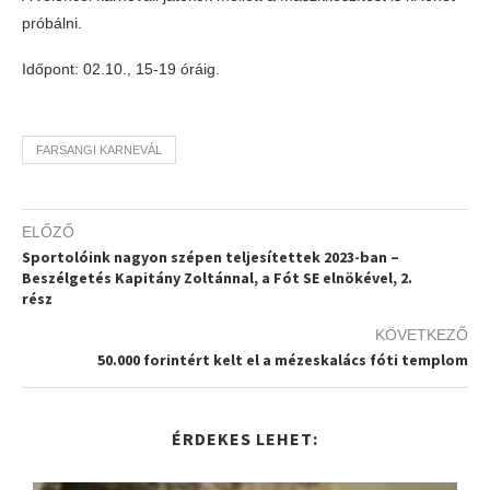
próbálni.
Időpont: 02.10., 15-19 óráig.
FARSANGI KARNEVÁL
ELŐZŐ
Sportolóink nagyon szépen teljesítettek 2023-ban –
Beszélgetés Kapitány Zoltánnal, a Fót SE elnökével, 2.
rész
KÖVETKEZŐ
50.000 forintért kelt el a mézeskalács fóti templom
ÉRDEKES LEHET: