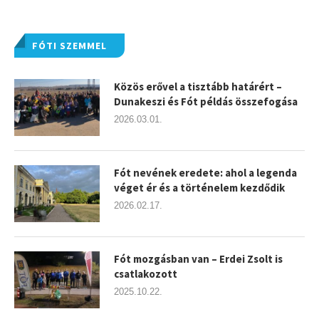
FÓTI SZEMMEL
Közös erővel a tisztább határért –
Dunakeszi és Fót példás összefogása
2026.03.01.
Fót nevének eredete: ahol a legenda
véget ér és a történelem kezdődik
2026.02.17.
Fót mozgásban van – Erdei Zsolt is
csatlakozott
2025.10.22.