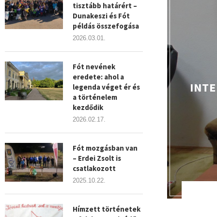
tisztább határért –
Dunakeszi és Fót
példás összefogása
2026.03.01.
Fót nevének
eredete: ahol a
INTE
legenda véget ér és
a történelem
kezdődik
2026.02.17.
Fót mozgásban van
– Erdei Zsolt is
csatlakozott
2025.10.22.
Hímzett történetek