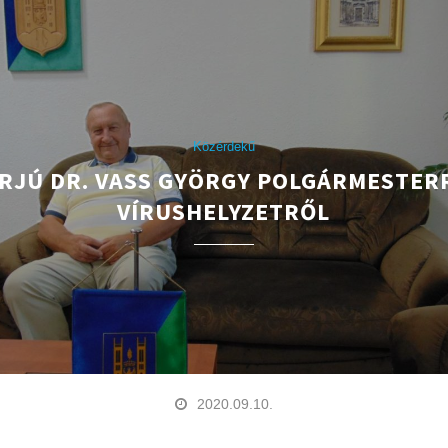
Közérdekű
RJÚ DR. VASS GYÖRGY POLGÁRMESTER
VÍRUSHELYZETRŐL
2020.09.10.