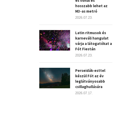
es vonal és
hosszabb lehet az
M3-as metró
2026.07.23.
Latin ritmusok és
karneváli hangulat
várja a látogatókat a
Fót Fiestán
2026.07.23.
Perseidák-esttel
készül Fót az év
leglátványosabb
csillaghullására
2026.07.17.