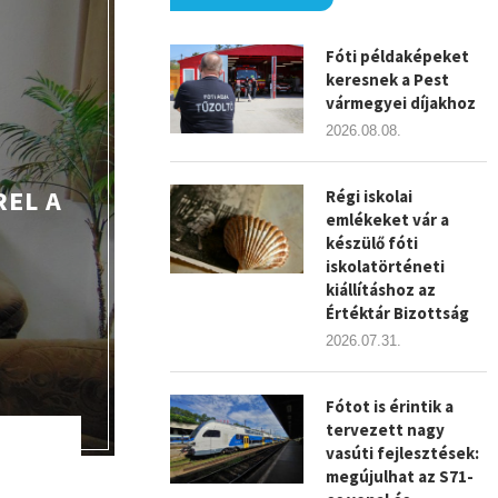
Fóti példaképeket
keresnek a Pest
vármegyei díjakhoz
2026.08.08.
REL A
Régi iskolai
emlékeket vár a
készülő fóti
iskolatörténeti
kiállításhoz az
Értéktár Bizottság
2026.07.31.
Fótot is érintik a
tervezett nagy
vasúti fejlesztések:
megújulhat az S71-