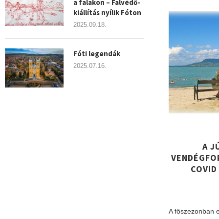
a falakon – Falvédő-
kiállítás nyílik Fóton
2025.09.18.
Fóti legendák
2025.07.16.
​A 
VENDÉGFO
COVID
A főszezonban e