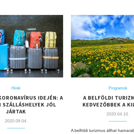
Hírek
Programok
KORONAVÍRUS IDEJÉN: A
A BELFÖLDI TURIZ
I SZÁLLÁSHELYEK JÓL
KEDVEZŐBBEK A KI
JÁRTAK
2020.04.10.
2020.09.04.
A belföldi turizmus állhat hamara