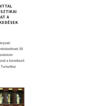
INTTAL
SZTIKAI
AT A
ZKEDÉSEK
ányzati
 intézkedések 30
 százezer
ásnál a következő
Turisztikai