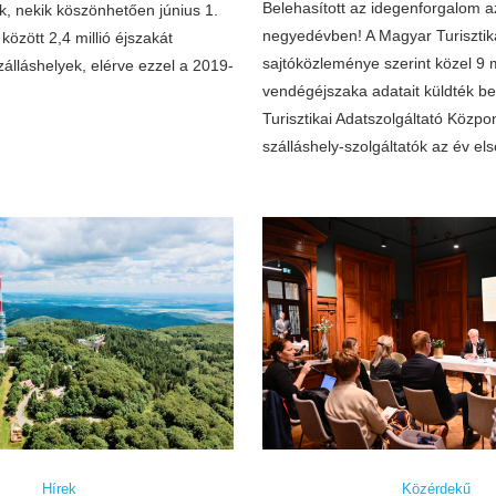
Belehasított az idegenforgalom a
k, nekik köszönhetően június 1.
negyedévben! A Magyar Turiszti
között 2,4 millió éjszakát
sajtóközleménye szerint közel 9 m
szálláshelyek, elérve ezzel a 2019-
vendégéjszaka adatait küldték b
Turisztikai Adatszolgáltató Közpo
szálláshely-szolgáltatók az év e
Hírek
Közérdekű