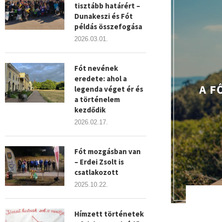
tisztább határért –
Dunakeszi és Fót
példás összefogása
2026.03.01.
Fót nevének
eredete: ahol a
​A 
legenda véget ér és
a történelem
kezdődik
2026.02.17.
Fót mozgásban van
– Erdei Zsolt is
csatlakozott
2025.10.22.
Hímzett történetek