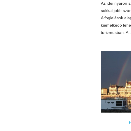
Az idei nyáron s
sokkal jobb szám
A foglalások alap
kiemelkedő lehe
turizmusban. A
H