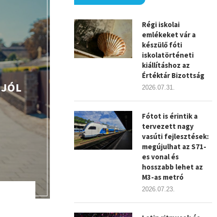
Régi iskolai
emlékeket vár a
készülő fóti
iskolatörténeti
kiállításhoz az
Értéktár Bizottság
 JÓL
2026.07.31.
Fótot is érintik a
tervezett nagy
vasúti fejlesztések:
megújulhat az S71-
es vonal és
hosszabb lehet az
M3-as metró
2026.07.23.