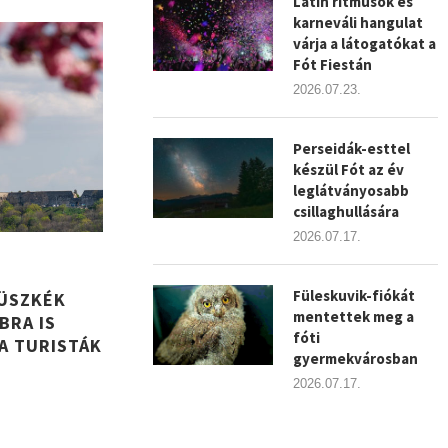
Latin ritmusok és
karneváli hangulat
várja a látogatókat a
Fót Fiestán
2026.07.23.
Perseidák-esttel
készül Fót az év
leglátványosabb
csillaghullására
2026.07.17.
Füleskuvik-fiókát
BÜSZKÉK
mentettek meg a
BRA IS
fóti
A TURISTÁK
gyermekvárosban
2026.07.17.