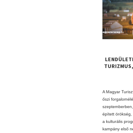
LENDÜLET
TURIZMUS,
A Magyar Turis
őszi forgalomélé
szeptemberben,
épített örökség,
a kulturális pro
kampány első 