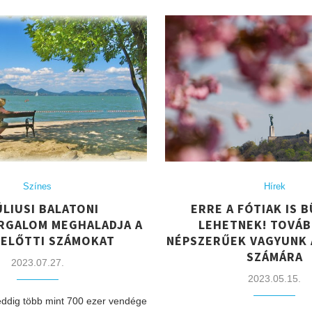
Színes
Hírek
JÚLIUSI BALATONI
ERRE A FÓTIAK IS 
RGALOM MEGHALADJA A
LEHETNEK! TOVÁB
 ELŐTTI SZÁMOKAT
NÉPSZERŰEK VAGYUNK 
SZÁMÁRA
2023.07.27.
2023.05.15.
ddig több mint 700 ezer vendége