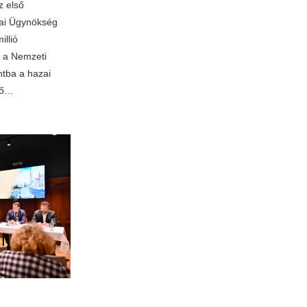
z első
kai Ügynökség
illió
e a Nemzeti
ntba a hazai
lső…