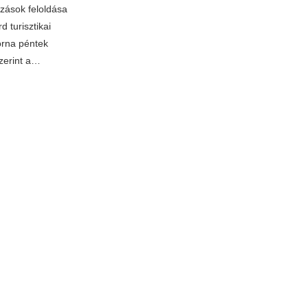
ozások feloldása
 turisztikai
orna péntek
szerint a…