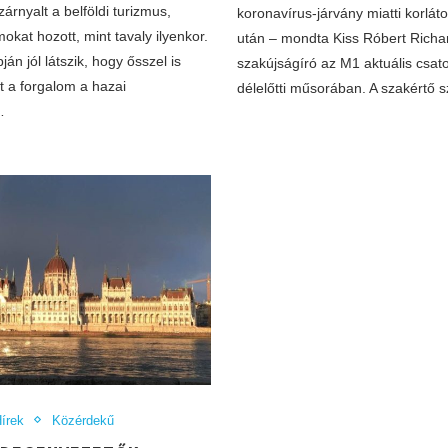
zárnyalt a belföldi turizmus,
koronavírus-járvány miatti korlát
okat hozott, mint tavaly ilyenkor.
után – mondta Kiss Róbert Richard
ján jól látszik, hogy ősszel is
szakújságíró az M1 aktuális csat
t a forgalom a hazai
délelőtti műsorában. A szakértő 
…
írek
Közérdekű