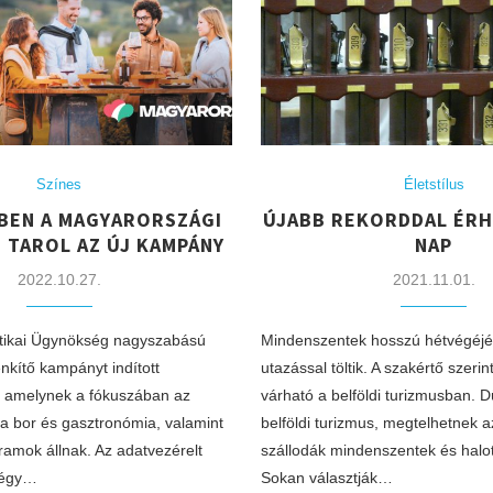
Színes
Életstílus
BEN A MAGYARORSZÁGI
ÚJABB REKORDDAL ÉRH
 TAROL AZ ÚJ KAMPÁNY
NAP
2022.10.27.
2021.11.01.
ztikai Ügynökség nagyszabású
Mindenszentek hosszú hétvégéjé
nkítő kampányt indított
utazással töltik. A szakértő szeri
 amelynek a fókuszában az
várható a belföldi turizmusban. 
 a bor és gasztronómia, valamint
belföldi turizmus, megtelhetnek az
gramok állnak. Az adatvezérelt
szállodák mindenszentek és halott
négy…
Sokan választják…