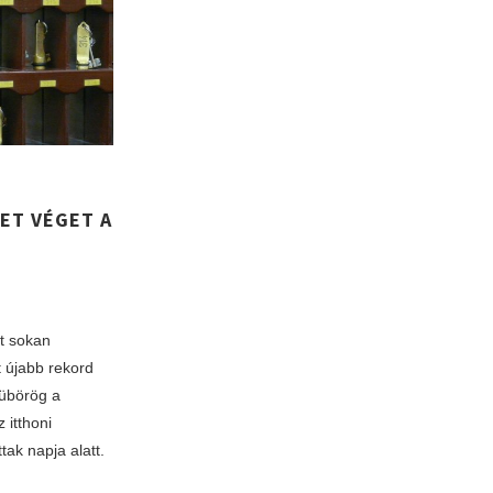
ET VÉGET A
t sokan
nt újabb rekord
Dübörög a
 itthoni
ak napja alatt.