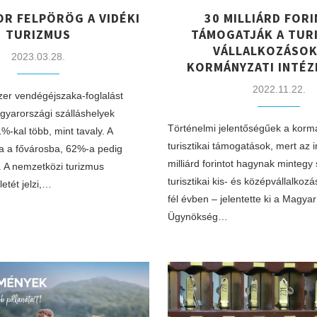
R FELPÖRÖG A VIDÉKI
30 MILLIÁRD FOR
TURIZMUS
TÁMOGATJÁK A TURI
VÁLLALKOZÁSOK
2023.03.28.
KORMÁNYZATI INTÉ
2022.11.22.
er vendégéjszaka-foglalást
agyarországi szálláshelyek
Történelmi jelentőségűek a korm
%-kal több, mint tavaly. A
turisztikai támogatások, mert az
a a fővárosba, 62%-a pedig
milliárd forintot hagynak mintegy
. A nemzetközi turizmus
turisztikai kis- és középvállalkoz
etét jelzi,…
fél évben – jelentette ki a Magyar 
Ügynökség…