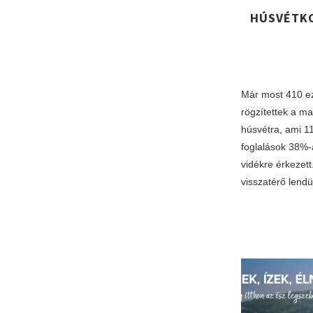
HÚSVÉTKO
Már most 410 ez
rögzítettek a m
húsvétra, ami 11
foglalások 38%-
vidékre érkezett
visszatérő lendül