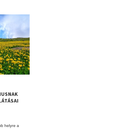
MUSNAK
LÁTÁSAI
bb helyre a