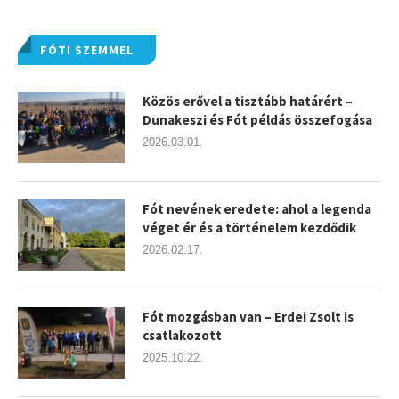
FÓTI SZEMMEL
Közös erővel a tisztább határért –
Dunakeszi és Fót példás összefogása
2026.03.01.
Fót nevének eredete: ahol a legenda
véget ér és a történelem kezdődik
2026.02.17.
Fót mozgásban van – Erdei Zsolt is
csatlakozott
2025.10.22.