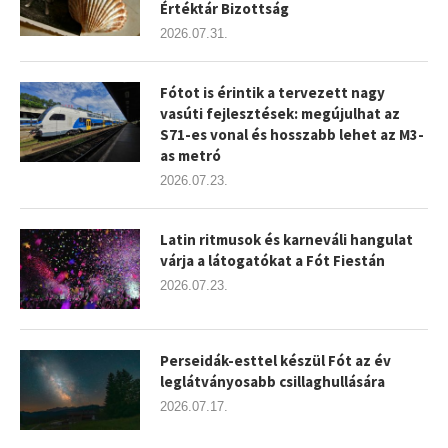
Értéktár Bizottság
2026.07.31.
Fótot is érintik a tervezett nagy
vasúti fejlesztések: megújulhat az
S71-es vonal és hosszabb lehet az M3-
as metró
2026.07.23.
Latin ritmusok és karneváli hangulat
várja a látogatókat a Fót Fiestán
2026.07.23.
Perseidák-esttel készül Fót az év
leglátványosabb csillaghullására
2026.07.17.