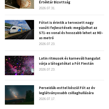
Értéktár Bizottság
2026.07.31.
Fótot is érintik a tervezett nagy
vasúti fejlesztések: megújulhat az
S71-es vonal és hosszabb lehet az M3-
as metró
2026.07.23.
Latin ritmusok és karneváli hangulat
várja a látogatókat a Fót Fiestán
2026.07.23.
Perseidák-esttel készül Fót az év
leglátványosabb csillaghullására
2026.07.17.