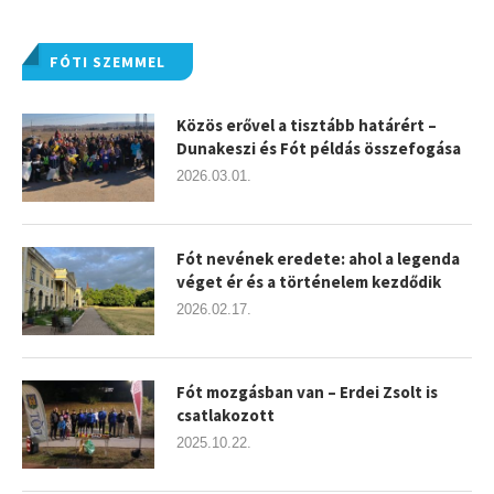
FÓTI SZEMMEL
Közös erővel a tisztább határért –
Dunakeszi és Fót példás összefogása
2026.03.01.
Fót nevének eredete: ahol a legenda
véget ér és a történelem kezdődik
2026.02.17.
Fót mozgásban van – Erdei Zsolt is
csatlakozott
2025.10.22.