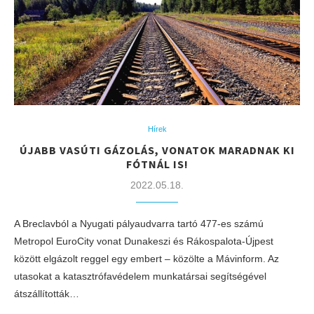
Hírek
ÚJABB VASÚTI GÁZOLÁS, VONATOK MARADNAK KI
FÓTNÁL IS!
2022.05.18.
A Breclavból a Nyugati pályaudvarra tartó 477-es számú
Metropol EuroCity vonat Dunakeszi és Rákospalota-Újpest
között elgázolt reggel egy embert – közölte a Mávinform. Az
utasokat a katasztrófavédelem munkatársai segítségével
átszállították…