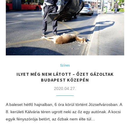
Színes
ILYET MÉG NEM LÁTOTT – ŐZET GÁZOLTAK
BUDAPEST KÖZEPÉN
2020.04.27.
A baleset hétfő hajnalban, 6 óra körül történt Józsefvárosban. A
8. kerületi Kálvária téren ugrott neki az őz egy autónak. A kocsi
egyik fényszórója betört, az őzbak nem élte túl…