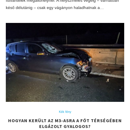
Istvántelek megállóhelynél. A helyszínelés végéig – várhatóan
késő délutánig – csak egy vágányon haladhatnak a…
Kék fény
HOGYAN KERÜLT AZ M3-ASRA A FÓT TÉRSÉGÉBEN
ELGÁZOLT GYALOGOS?