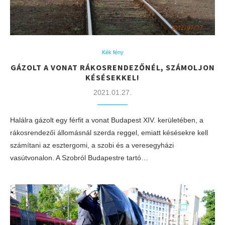
Kék fény
GÁZOLT A VONAT RÁKOSRENDEZŐNÉL, SZÁMOLJON
KÉSÉSEKKEL!
2021.01.27.
Halálra gázolt egy férfit a vonat Budapest XIV. kerületében, a
rákosrendezői állomásnál szerda reggel, emiatt késésekre kell
számítani az esztergomi, a szobi és a veresegyházi
vasútvonalon. A Szobról Budapestre tartó…