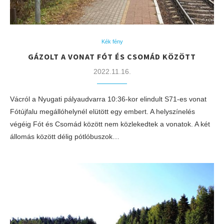
Kék fény
GÁZOLT A VONAT FÓT ÉS CSOMÁD KÖZÖTT
2022.11.16.
Vácról a Nyugati pályaudvarra 10:36-kor elindult S71-es vonat
Fótújfalu megállóhelynél elütött egy embert. A helyszínelés
végéig Fót és Csomád között nem közlekedtek a vonatok. A két
állomás között délig pótlóbuszok…