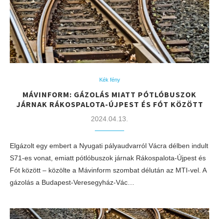
Kék fény
MÁVINFORM: GÁZOLÁS MIATT PÓTLÓBUSZOK
JÁRNAK RÁKOSPALOTA-ÚJPEST ÉS FÓT KÖZÖTT
2024.04.13.
Elgázolt egy embert a Nyugati pályaudvarról Vácra délben indult
S71-es vonat, emiatt pótlóbuszok járnak Rákospalota-Újpest és
Fót között – közölte a Mávinform szombat délután az MTI-vel. A
gázolás a Budapest-Veresegyház-Vác…