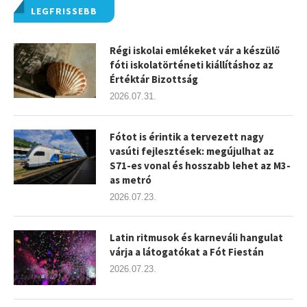
LEGFRISSEBB
Régi iskolai emlékeket vár a készülő
fóti iskolatörténeti kiállításhoz az
Értéktár Bizottság
2026.07.31.
Fótot is érintik a tervezett nagy
vasúti fejlesztések: megújulhat az
S71-es vonal és hosszabb lehet az M3-
as metró
2026.07.23.
Latin ritmusok és karneváli hangulat
várja a látogatókat a Fót Fiestán
2026.07.23.