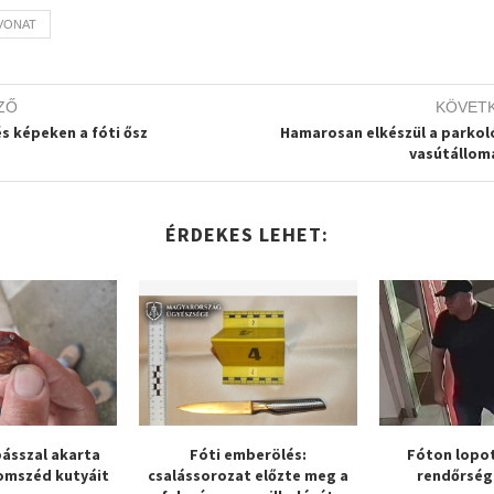
VONAT
ZŐ
KÖVET
s képeken a fóti ősz
Hamarosan elkészül a parkol
vasútállom
ÉRDEKES LEHET:
ásszal akarta
Fóti emberölés:
Fóton lopot
omszéd kutyáit
csalássorozat előzte meg a
rendőrség 