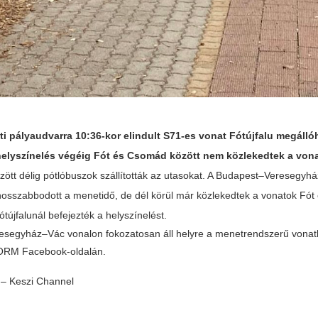
i pályaudvarra 10:36-kor elindult S71-es vonat Fótújfalu megállóh
helyszínelés végéig Fót és Csomád között nem közlekedtek a von
özött délig pótlóbuszok szállították az utasokat. A Budapest–Veresegy
osszabbodott a menetidő, de dél körül már közlekedtek a vonatok Fó
ótújfalunál befejezték a helyszínelést.
segyház–Vác vonalon fokozatosan áll helyre a menetrendszerű vonat
ORM Facebook-oldalán.
 – Keszi Channel