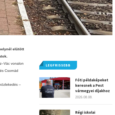
elynél elütött
atok.
ház–Vác vonalon
LEGFRISSEBB
t és Csomád
Fóti példaképeket
közlekedés –
keresnek a Pest
vármegyei díjakhoz
2026.08.08.
Régi iskolai