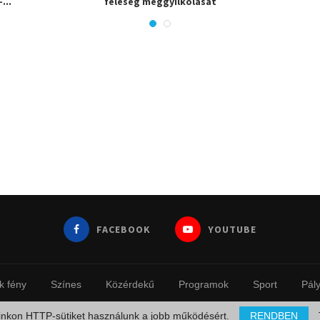
–...
feleség meggyilkolását
FACEBOOK
YOUTUBE
k fény
Színes
Közérdekű
Programok
Sport
Pál
© 2023 - Fotinfo.hu
inkon HTTP-sütiket használunk a jobb működésért.
RENDBEN