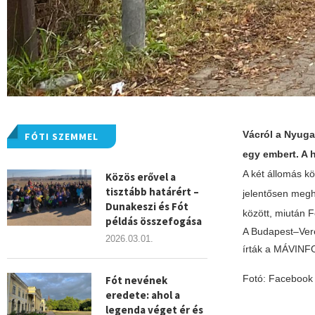
Vácról a Nyugat
FÓTI SZEMMEL
egy embert. A 
A két állomás k
Közös erővel a
tisztább határért –
jelentősen megh
Dunakeszi és Fót
között, miután F
példás összefogása
A Budapest–Vere
2026.03.01.
írták a MÁVINF
Fotó: Facebook
Fót nevének
eredete: ahol a
legenda véget ér és