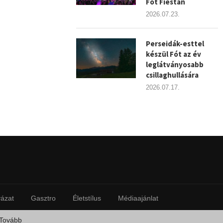
Fót Fiestán
2026.07.23.
Perseidák-esttel
készül Fót az év
leglátványosabb
csillaghullására
2026.07.17.
yázat
Gasztro
Életstílus
Médiaajánlat
Tovább