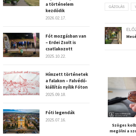
a történelem
GÁZOLÁS
kezdődik
2026.02.17.
ELŐ
Fót mozgásban van
Mesé
– Erdei Zsolt is
csatlakozott
2025.10.22.
Hímzett történetek
a falakon – Falvédő-
kiállítás nyílik Fóton
2025.09.18.
Fóti legendák
2025.07.16.
szhoz riasztották
Brutális erőszak Dunakeszin
Szöges kolb
ltókat Fóton
megölni a sz