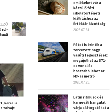
emlékeket vár a
készülő fóti
iskolatörténeti
kiállításhoz az
Értéktár Bizottság
KEZŐ
ó Fót
2026.07.31.
ásnál
Fótot is érintik a
tervezett nagy
vasúti fejlesztések:
megújulhat az S71-
es vonal és
hosszabb lehet az
M3-as metró
2026.07.23.
Latin ritmusok és
karneváli hangulat
t, keresi a
Fóti fiatalok árulták a
Lángoló buszhoz
várja a látogatókat a
a tolvajt
drogot
a tűzoltóka