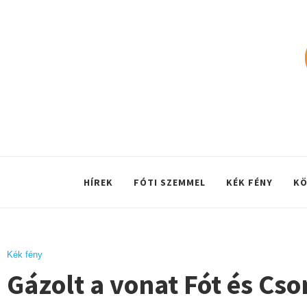
HÍREK
FÓTI SZEMMEL
KÉK FÉNY
KÖ
Kék fény
Gázolt a vonat Fót és Cs