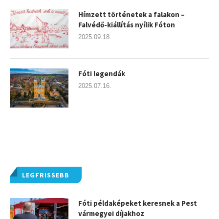
Hímzett történetek a falakon –
Falvédő-kiállítás nyílik Fóton
2025.09.18.
Fóti legendák
2025.07.16.
LEGFRISSEBB
Fóti példaképeket keresnek a Pest
vármegyei díjakhoz