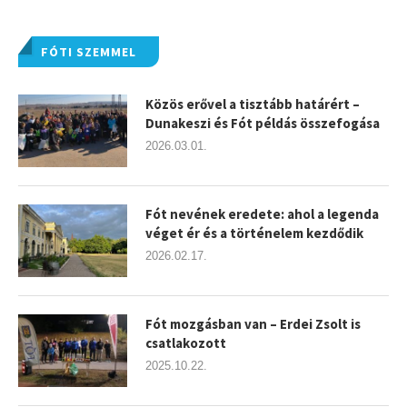
FÓTI SZEMMEL
Közös erővel a tisztább határért –
Dunakeszi és Fót példás összefogása
2026.03.01.
Fót nevének eredete: ahol a legenda
véget ér és a történelem kezdődik
2026.02.17.
Fót mozgásban van – Erdei Zsolt is
csatlakozott
2025.10.22.