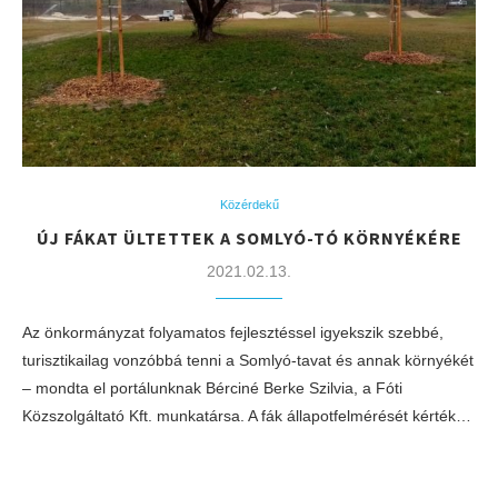
Közérdekű
ÚJ FÁKAT ÜLTETTEK A SOMLYÓ-TÓ KÖRNYÉKÉRE
2021.02.13.
Az önkormányzat folyamatos fejlesztéssel igyekszik szebbé,
turisztikailag vonzóbbá tenni a Somlyó-tavat és annak környékét
– mondta el portálunknak Bérciné Berke Szilvia, a Fóti
Közszolgáltató Kft. munkatársa. A fák állapotfelmérését kérték…