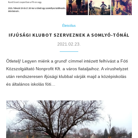
Életstílus
IFJÚSÁGI KLUBOT SZERVEZNEK A SOMLYÓ-TÓNÁL
2021.02.23.
Ötletelj! Legyen miénk a grund! címmel intézett felhívást a Fóti
Közszolgáltató Nonprofit Kft. a város fiataljaihoz. A vírushelyzet
után rendszeresen ifjúsági klubbal várják majd a középiskolás
és általános iskolás fóti…