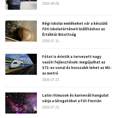
2026.08.08.
Régi iskolai emlékeket vár a készülő
fóti iskolatörténeti kiállításhoz az
Értéktár Bizottság
2026.07.31.
Fótot is érintik a tervezett nagy
vasúti fejlesztések: megújulhat az
S71-es vonal és hosszabb lehet az M3-
as metró
2026.07.23.
Latin ritmusok és karneváli hangulat
várja a látogatókat a Fót Fiestán
2026.07.23.