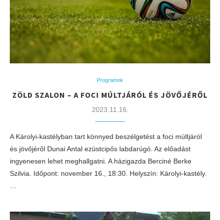
Programok
ZÖLD SZALON – A FOCI MÚLTJÁRÓL ÉS JÖVŐJÉRŐL
2023.11.16.
A Károlyi-kastélyban tart könnyed beszélgetést a foci múltjáról
és jövőjéről Dunai Antal ezüstcipős labdarúgó. Az előadást
ingyenesen lehet meghallgatni. A házigazda Berciné Berke
Szilvia. Időpont: november 16., 18:30. Helyszín: Károlyi-kastély.
…