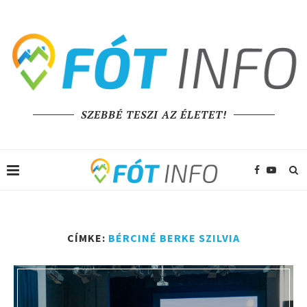
SZEBBÉ TESZI AZ ÉLETET!
CÍMKE:
BÉRCINÉ BERKE SZILVIA