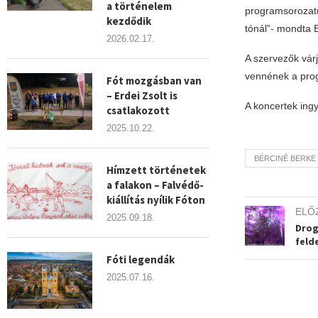
a történelem
programsorozatu
kezdődik
tónál”- mondta B
2026.02.17.
A szervezők vár
vennének a pro
Fót mozgásban van
– Erdei Zsolt is
A koncertek ingy
csatlakozott
2025.10.22.
BÉRCINÉ BERKE 
Hímzett történetek
a falakon – Falvédő-
kiállítás nyílik Fóton
ELŐ
2025.09.18.
Drog
feld
Fóti legendák
2025.07.16.