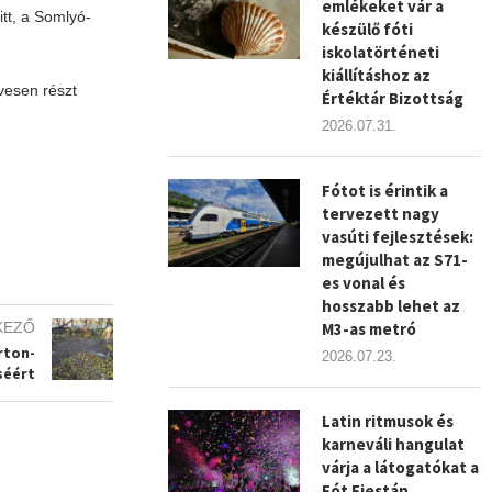
emlékeket vár a
tt, a Somlyó-
készülő fóti
iskolatörténeti
kiállításhoz az
vesen részt
Értéktár Bizottság
2026.07.31.
Fótot is érintik a
tervezett nagy
vasúti fejlesztések:
megújulhat az S71-
es vonal és
hosszabb lehet az
KEZŐ
M3-as metró
rton-
2026.07.23.
éért
Latin ritmusok és
karneváli hangulat
várja a látogatókat a
Fót Fiestán