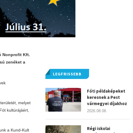
 Nonprofit Kft.
sú zenéket a
LEGFRISSEBB
vek
Fóti példaképeket
keresnek a Pest
erületét, melyet
vármegyei díjakhoz
ót kultúrájáért,
2026.08.08.
Régi iskolai
tunk a Kund-Kult