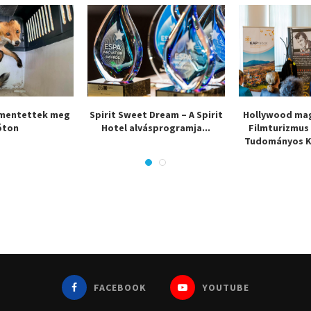
 mentettek meg
​Spirit Sweet Dream – A Spirit
Hollywood mag
óton
Hotel alvásprogramja...
Filmturizmus
Tudományos Ko
FACEBOOK
YOUTUBE