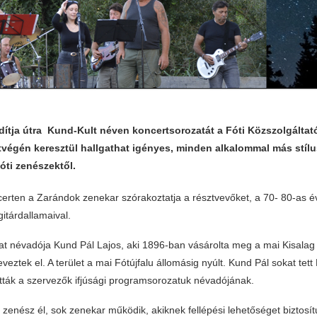
dítja útra Kund-Kult néven koncertsorozatát a Fóti Közszolgáltató
tvégén keresztül hallgathat igényes, minden alkalommal más stílu
óti zenészektől.
ncerten a Zarándok zenekar szórakoztatja a résztvevőket, a 70- 80-as é
itárdallamaival.
t névadója Kund Pál Lajos, aki 1896-ban vásárolta meg a mai Kisalag t
ztek el. A terület a mai Fótújfalu állomásig nyúlt. Kund Pál sokat tett F
ották a szervezők ifjúsági programsorozatuk névadójának.
zenész él, sok zenekar működik, akiknek fellépési lehetőséget biztosí