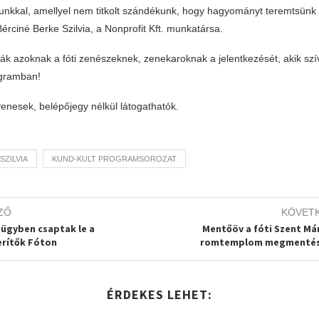
nkkal, amellyel nem titkolt szándékunk, hogy hagyományt teremtsünk i
érciné Berke Szilvia, a Nonprofit Kft. munkatársa.
ják azoknak a fóti zenészeknek, zenekaroknak a jelentkezését, akik szí
gramban!
enesek, belépőjegy nélkül látogathatók.
SZILVIA
KUND-KULT PROGRAMSOROZAT
ZŐ
KÖVET
ügyben csaptak le a
Mentőöv a fóti Szent Má
erítők Fóton
romtemplom megmentés
ÉRDEKES LEHET: