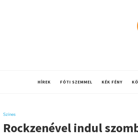
HÍREK
FÓTI SZEMMEL
KÉK FÉNY
KÖ
Színes
Rockzenével indul szomb