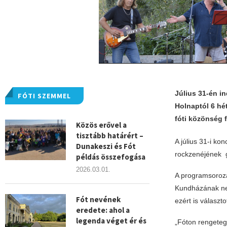
Július 31-én in
FÓTI SZEMMEL
Holnaptól 6 hé
fóti közönség f
Közös erővel a
tisztább határért –
A július 31-i ko
Dunakeszi és Fót
rockzenéjének g
példás összefogása
2026.03.01.
A programsoroza
Kundházának neve
Fót nevének
ezért is választ
eredete: ahol a
legenda véget ér és
„Fóton rengeteg 