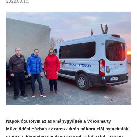
2022.03.10.
Napok óta folyik az adománygyűjtés a Vörösmarty
Művelődési Házban az orosz-ukrán háború elől menekülők
számára. Rengeteg segítség érkezett a fótiaktól. Tuzson