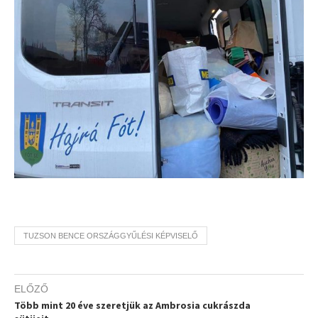
TUZSON BENCE ORSZÁGGYŰLÉSI KÉPVISELŐ
ELŐZŐ
Több mint 20 éve szeretjük az Ambrosia cukrászda