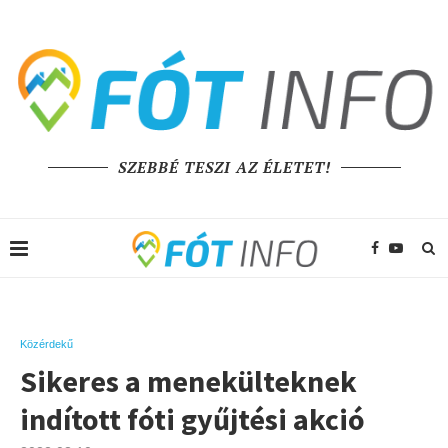
SZEBBÉ TESZI AZ ÉLETET!
Közérdekű
Sikeres a menekülteknek
indított fóti gyűjtési akció