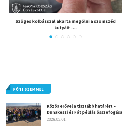
Szöges kolbásszal akarta megölni a szomszéd
kutyáit –...
FÓTI SZEMMEL
Közös erővel a tisztább határért –
Dunakeszi és Fót példás összefogása
2026.03.01.