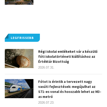
LEGFRISSEBB
Régi iskolai emlékeket vár a készülő
fóti iskolatörténeti kiállításhoz az
Értéktár Bizottság
2026.07.31.
Fótot is érintik a tervezett nagy
vasúti fejlesztések: megújulhat az
S71-es vonal és hosszabb lehet az M3-
as metró
2026.07.23.