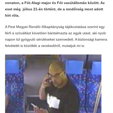
vonaton, a Fót-Alagi major és Fót vasútállomás között. Az
eset még július 21-én történt, de a rendőrség most adott
hírt róla.
A Pest Megyei Rendőr-főkapitányság tájékoztatása szerint egy
férfi a szóváltást követően bántalmazta az egyik utast, aki nyolc
napon túl gyógyuló sérüléseket szenvedett. A biztonsági kamera
felvételét is közölték a verekedőről, mutatjuk mi is: