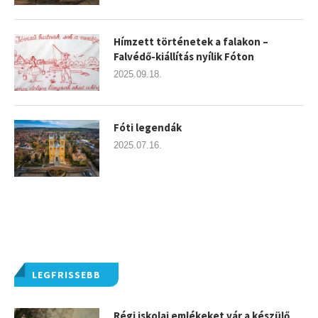
Hímzett történetek a falakon –
Falvédő-kiállítás nyílik Fóton
2025.09.18.
Fóti legendák
2025.07.16.
LEGFRISSEBB
Régi iskolai emlékeket vár a készülő