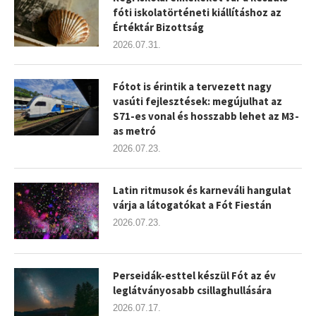
fóti iskolatörténeti kiállításhoz az
Értéktár Bizottság
2026.07.31.
Fótot is érintik a tervezett nagy
vasúti fejlesztések: megújulhat az
S71-es vonal és hosszabb lehet az M3-
as metró
2026.07.23.
Latin ritmusok és karneváli hangulat
várja a látogatókat a Fót Fiestán
2026.07.23.
Perseidák-esttel készül Fót az év
leglátványosabb csillaghullására
2026.07.17.