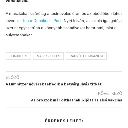
vonatkozik.
A maszkokat kizárólag a testnevelés órán és az ebédlőben lehet
levenni –
írja a Dunakeszi Post.
Nyíri István, az iskola igazgatója
szerint egyszerűbb a könnyebb szabályokat betartatni, mint a
súlyosabbakat.
DUNAKESZI
MASZKVISELÉS
RADNÓTI GIMNÁZIUM
ELŐZŐ
A Lumnitzer nővérek felfedik a betyárgulyás titkát
KÖVETKEZŐ
Az oroszok már olthatnak, kijött az első vakcina
ÉRDEKES LEHET: