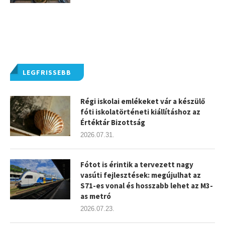
LEGFRISSEBB
Régi iskolai emlékeket vár a készülő
fóti iskolatörténeti kiállításhoz az
Értéktár Bizottság
2026.07.31.
Fótot is érintik a tervezett nagy
vasúti fejlesztések: megújulhat az
S71-es vonal és hosszabb lehet az M3-
as metró
2026.07.23.