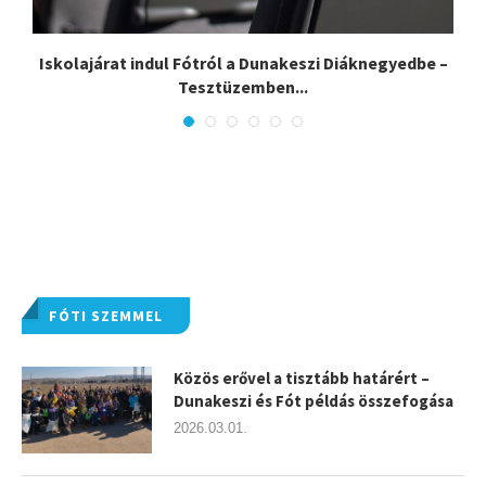
Iskolajárat indul Fótról a Dunakeszi Diáknegyedbe –
Tesztüzemben...
FÓTI SZEMMEL
Közös erővel a tisztább határért –
Dunakeszi és Fót példás összefogása
2026.03.01.