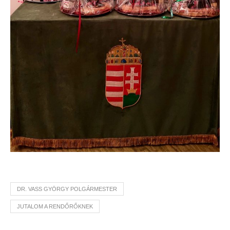
DR. VASS GYÖRGY POLGÁRMESTER
JUTALOM A RENDŐRŐKNEK