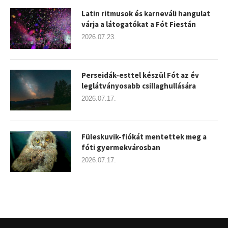
Latin ritmusok és karneváli hangulat
várja a látogatókat a Fót Fiestán
2026.07.23.
Perseidák-esttel készül Fót az év
leglátványosabb csillaghullására
2026.07.17.
Füleskuvik-fiókát mentettek meg a
fóti gyermekvárosban
2026.07.17.
şans
vidobet
vidobet
vidobet
vidobet
casinolevant
casinolevant
casinolevant
vidobet
şans
casinolevant
casino
şans
casino
casino
casino
boostaro
casinolevant
şans
casinolevant
şanscasino
vidobet
vidobet
levant
gorabet
galyabet
gorabet
gorabet
gorabet
vidobet
galyabet
gorabet
gorabet
casino
|
|
güncel
giriş
|
|
|
giriş
casino
giriş
şans
casino
levant
şans
şans
|
giriş
casino
giriş
|
|
giriş
casino
|
|
|
|
|
giriş
|
|
|
giriş
|
|
|
|
|
giriş
|
|
|
|
giriş
|
|
|
|