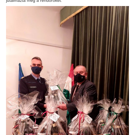
jutalmazta meg a rendőröket.