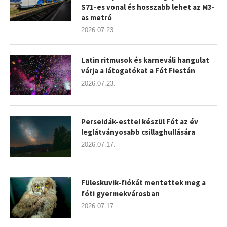
S71-es vonal és hosszabb lehet az M3-
as metró
2026.07.23.
Latin ritmusok és karneváli hangulat
várja a látogatókat a Fót Fiestán
2026.07.23.
Perseidák-esttel készül Fót az év
leglátványosabb csillaghullására
2026.07.17.
Füleskuvik-fiókát mentettek meg a
fóti gyermekvárosban
2026.07.17.