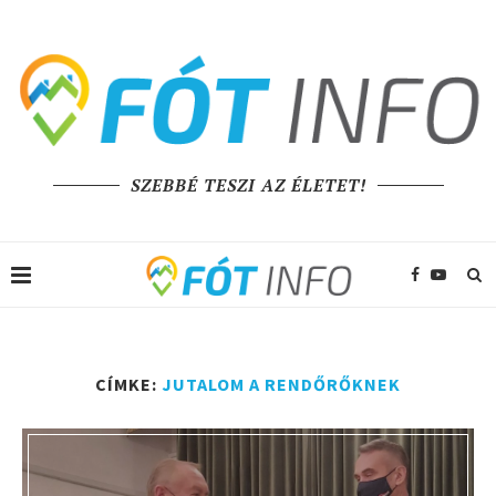
SZEBBÉ TESZI AZ ÉLETET!
CÍMKE:
JUTALOM A RENDŐRŐKNEK