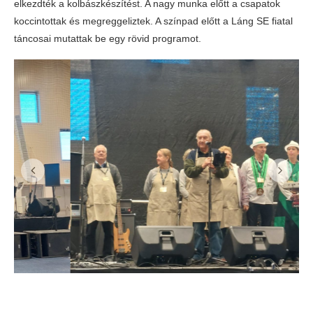
elkezdték a kolbászkészítést. A nagy munka előtt a csapatok
koccintottak és megreggeliztek. A színpad előtt a Láng SE fiatal
táncosai mutattak be egy rövid programot.