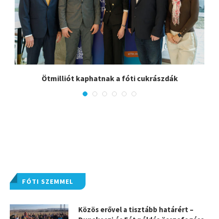
Ötmilliót kaphatnak a fóti cukrászdák
FÓTI SZEMMEL
Közös erővel a tisztább határért –