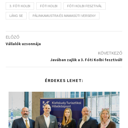
3. FÓTI KOLBI
FÓTI KOLBI
FÓTI KOLBI FESZTIVÁL
LÁNG SE
PÁLINKAMUSTRA ÉS MAMASÜTI VERSENY
ELŐZŐ
Vállalók uzsonnája
KÖVETKEZŐ
Javában zajlik a 3. Fóti Kolbi fesztivál!
ÉRDEKES LEHET: