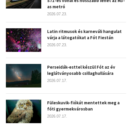
S71-es vonal és hosszabb lehet az M3-
as metró
2026.07.23.
Latin ritmusok és karneváli hangulat
várja a látogatókat a Fót Fiestán
2026.07.23.
Perseidák-esttel készül Fót az év
leglátványosabb csillaghullására
2026.07.17.
Füleskuvik-fiókát mentettek meg a
fóti gyermekvárosban
2026.07.17.