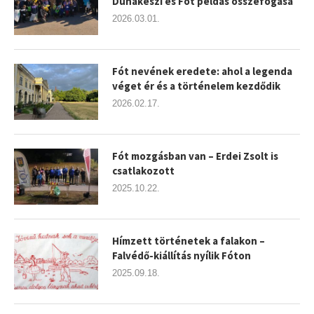
Dunakeszi és Fót példás összefogása
2026.03.01.
Fót nevének eredete: ahol a legenda
véget ér és a történelem kezdődik
2026.02.17.
Fót mozgásban van – Erdei Zsolt is
csatlakozott
2025.10.22.
Hímzett történetek a falakon –
Falvédő-kiállítás nyílik Fóton
2025.09.18.