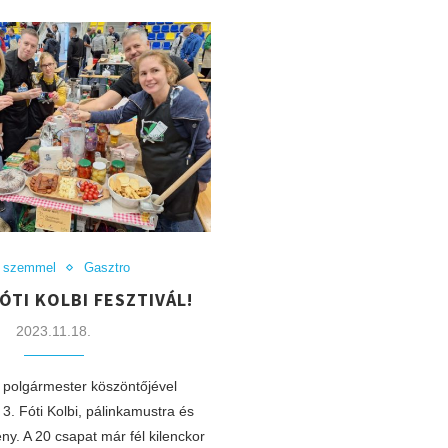
i szemmel
Gasztro
FÓTI KOLBI FESZTIVÁL!
2023.11.18.
 polgármester köszöntőjével
. Fóti Kolbi, pálinkamustra és
y. A 20 csapat már fél kilenckor