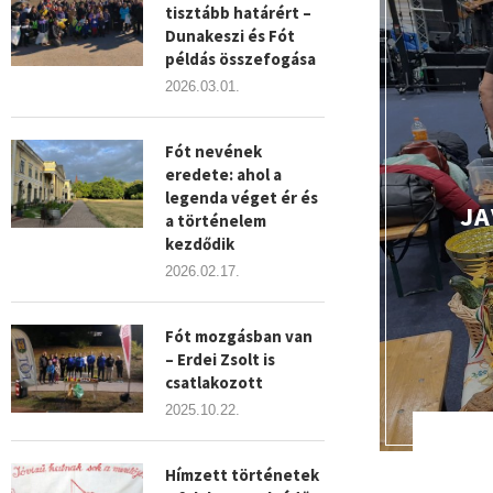
tisztább határért –
Dunakeszi és Fót
példás összefogása
2026.03.01.
Fót nevének
eredete: ahol a
legenda véget ér és
JA
a történelem
kezdődik
2026.02.17.
Fót mozgásban van
– Erdei Zsolt is
csatlakozott
2025.10.22.
Hímzett történetek