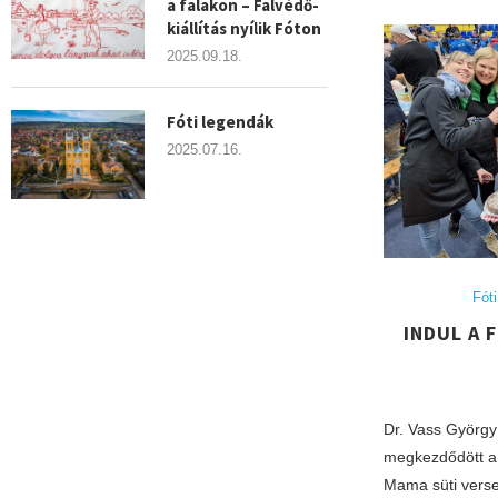
a falakon – Falvédő-
kiállítás nyílik Fóton
2025.09.18.
Fóti legendák
2025.07.16.
Fót
INDUL A 
Dr. Vass György
megkezdődött a 3
Mama süti versen