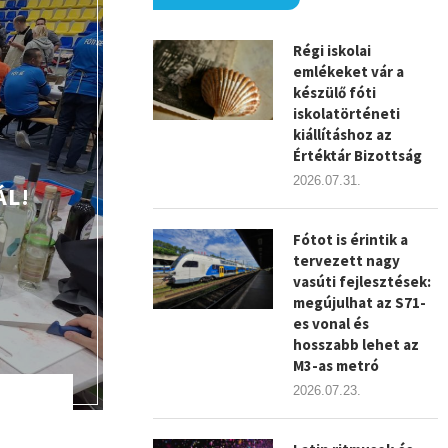
Régi iskolai
emlékeket vár a
készülő fóti
iskolatörténeti
kiállításhoz az
Értéktár Bizottság
2026.07.31.
ÁL!
Fótot is érintik a
tervezett nagy
vasúti fejlesztések:
megújulhat az S71-
es vonal és
hosszabb lehet az
M3-as metró
2026.07.23.