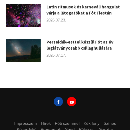
Latin ritmusok és karneváli hangulat
várja a látogatókat a Fót Fiestán
2026.07.23.
Perseidák-esttel készül Fót az év
leglátványosabb csillaghullására
2026.07.17.
şans
vidobet
vidobet
vidobet
vidobet
casinolevant
casinolevant
casinolevant
vidobet
şans
casinolevant
casino
şans
casino
casino
casino
boostaro
casinolevant
şans
casinolevant
şanscasino
vidobet
vidobet
levant
galyabet
gorabet
gorabet
gorabet
vidobet
galyabet
gorabet
gorabet
nigeria
sports
casino
|
|
güncel
giriş
|
|
|
giriş
casino
giriş
şans
casino
levant
şans
şans
|
giriş
casino
giriş
|
|
giriş
casino
|
|
|
|
giriş
|
|
|
betting
betting
|
giriş
|
|
|
|
|
giriş
|
|
|
|
giriş
|
|
|
|
|
|
|
|
Impresszum
Hírek
Fóti szemmel
Kék fény
Színes
Közérdekű
Programok
Sport
Pályázat
Gasztro