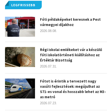
LEGFRISSEBB
Fóti példaképeket keresnek a Pest
vármegyei díjakhoz
2026.08.08.
Régi iskolai emlékeket vár a készülő
fóti iskolatörténeti kiállításhoz az
Értéktár Bizottság
2026.07.31.
Fótot is érintik a tervezett nagy
vasúti fejlesztések: megújulhat az
S71-es vonal és hosszabb lehet az M3-
as metró
2026.07.23.