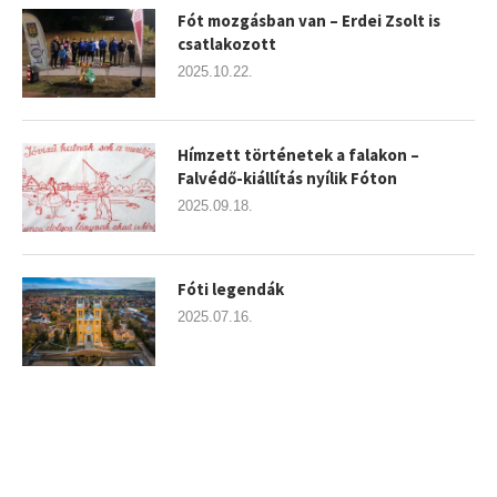
Fót mozgásban van – Erdei Zsolt is
csatlakozott
2025.10.22.
Hímzett történetek a falakon –
Falvédő-kiállítás nyílik Fóton
2025.09.18.
Fóti legendák
2025.07.16.