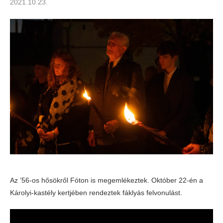
2021.10.23.
Az ’56-os hősökről Fóton is megemlékeztek. Október 22-én a
Károlyi-kastély kertjében rendeztek fáklyás felvonulást.