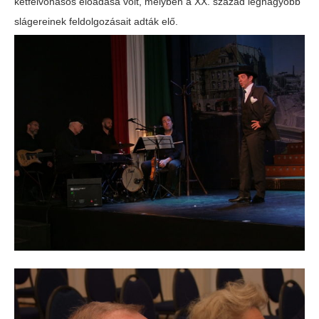
kétfelvonásos előadása volt, melyben a XX. század legnagyobb
slágereinek feldolgozásait adták elő.