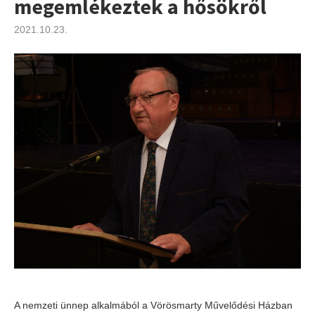
megemlékeztek a hősökről
2021.10.23.
A nemzeti ünnep alkalmából a Vörösmarty Művelődési Házban