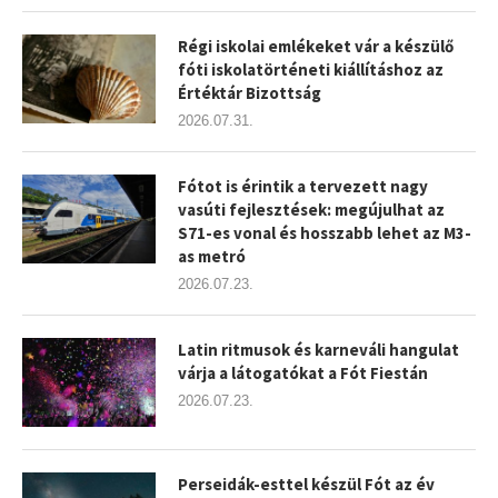
Régi iskolai emlékeket vár a készülő
fóti iskolatörténeti kiállításhoz az
Értéktár Bizottság
2026.07.31.
Fótot is érintik a tervezett nagy
vasúti fejlesztések: megújulhat az
S71-es vonal és hosszabb lehet az M3-
as metró
2026.07.23.
Latin ritmusok és karneváli hangulat
várja a látogatókat a Fót Fiestán
2026.07.23.
Perseidák-esttel készül Fót az év