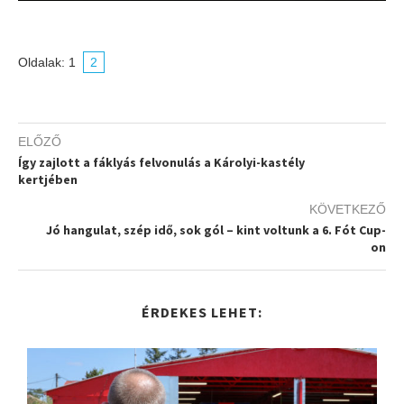
Oldalak:
1
2
ELŐZŐ
Így zajlott a fáklyás felvonulás a Károlyi-kastély
kertjében
KÖVETKEZŐ
Jó hangulat, szép idő, sok gól – kint voltunk a 6. Fót Cup-
on
ÉRDEKES LEHET: