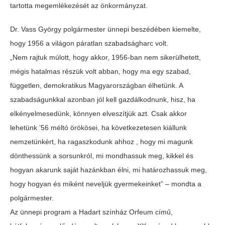
tartotta megemlékezését az önkormányzat.
Dr. Vass György polgármester ünnepi beszédében kiemelte,
hogy 1956 a világon páratlan szabadságharc volt.
„Nem rajtuk múlott, hogy akkor, 1956-ban nem sikerülhetett,
mégis hatalmas részük volt abban, hogy ma egy szabad,
független, demokratikus Magyarországban élhetünk. A
szabadságunkkal azonban jól kell gazdálkodnunk, hisz, ha
elkényelmesedünk, könnyen elveszítjük azt. Csak akkor
lehetünk ’56 méltó örökösei, ha következetesen kiállunk
nemzetünkért, ha ragaszkodunk ahhoz , hogy mi magunk
dönthessünk a sorsunkról, mi mondhassuk meg, kikkel és
hogyan akarunk saját hazánkban élni, mi határozhassuk meg,
hogy hogyan és miként neveljük gyermekeinket” – mondta a
polgármester.
Az ünnepi program a Hadart színház Orfeum című,