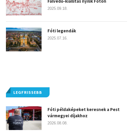
Falvédő-kiállítás nyílik Fóton
2025.09.18.
Fóti legendák
2025.07.16.
LEGFRISSEBB
Fóti példaképeket keresnek a Pest
vármegyei díjakhoz
2026.08.08.