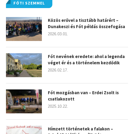
FÓTI SZEMMEL
Közös erővel a tisztább határért –
Dunakeszi és Fót példás összefogása
2026.03.01.
Fót nevének eredete: ahol a legenda
véget ér és a történelem kezdődik
2026.02.17.
Fót mozgásban van – Erdei Zsolt is
csatlakozott
2025.10.22.
Hímzett történetek a falakon –