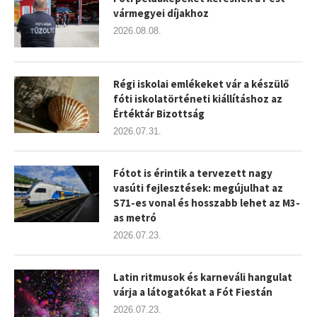
vármegyei díjakhoz
2026.08.08.
Régi iskolai emlékeket vár a készülő
fóti iskolatörténeti kiállításhoz az
Értéktár Bizottság
2026.07.31.
Fótot is érintik a tervezett nagy
vasúti fejlesztések: megújulhat az
S71-es vonal és hosszabb lehet az M3-
as metró
2026.07.23.
Latin ritmusok és karneváli hangulat
várja a látogatókat a Fót Fiestán
2026.07.23.