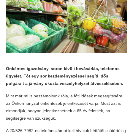
Önkéntes igazolvány, soron kívüli bevásárlás, telefonos
ügyelet. Fót egy sor kezdeményezéssel segíti idős
polgárait a járvány okozta veszélyhelyzet átvészelésében.
Mint már mi is beszámoltunk róla, a fóti idősek megsegítésére
az Önkormányzat önkéntesek jelentkezését várja. Most azt is
elmondjuk, hogyan jelentkezhetnek a 65 év felettiek, ha
segítségre van szükségük.
A 20/526-7982-es telefonszámot kell hívniuk hétfőtől csütörtökig