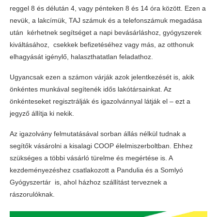
reggel 8 és délután 4, vagy pénteken 8 és 14 óra között. Ezen a
nevük, a lakcímük, TAJ számuk és a telefonszámuk megadása
után kérhetnek segítséget a napi bevásárláshoz, gyógyszerek
kiváltásához, csekkek befizetéséhez vagy más, az otthonuk
elhagyását igénylő, halaszthatatlan feladathoz.
Ugyancsak ezen a számon várják azok jelentkezését is, akik
önkéntes munkával segítenék idős lakótársainkat. Az
önkénteseket regisztrálják és igazolvánnyal látják el – ezt a
jegyző állítja ki nekik.
Az igazolvány felmutatásával sorban állás nélkül tudnak a
segítők vásárolni a kisalagi COOP élelmiszerboltban. Ehhez
szükséges a többi vásárló türelme és megértése is. A
kezdeményezéshez csatlakozott a Pandulia és a Somlyó
Gyógyszertár is, ahol házhoz szállítást terveznek a
rászorulóknak.