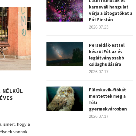
Latin ritmusok és
karneváli hangulat
várja a látogatókat a
Fót Fiestán
2026.07.23.
Perseidák-esttel
készül Fót az év
leglátványosabb
csillaghullására
2026.07.17.
Füleskuvik-fiókát
 NÉLKÜL
mentettek meg a
 ÉVES
fóti
gyermekvárosban
2026.07.17.
a ismert, hogy a
zélynek vannak