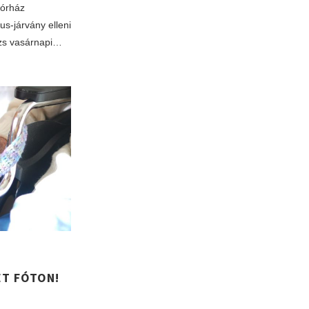
Kórház
us-járvány elleni
rzs vasárnapi…
ET FÓTON!