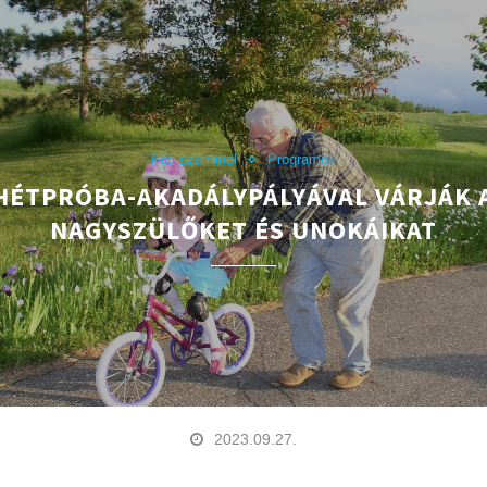
Fóti szemmel
Programok
HÉTPRÓBA-AKADÁLYPÁLYÁVAL VÁRJÁK 
NAGYSZÜLŐKET ÉS UNOKÁIKAT
2023.09.27.