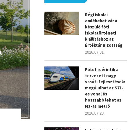
Régi iskolai
emlékeket vár a
készülő fóti
iskolatörténeti
kiállításhoz az
Értéktár Bizottság
A
2026.07.31.
Fótot is érintik a
tervezett nagy
vasúti fejlesztések:
megújulhat az S71-
es vonal és
hosszabb lehet az
M3-as metró
2026.07.23.