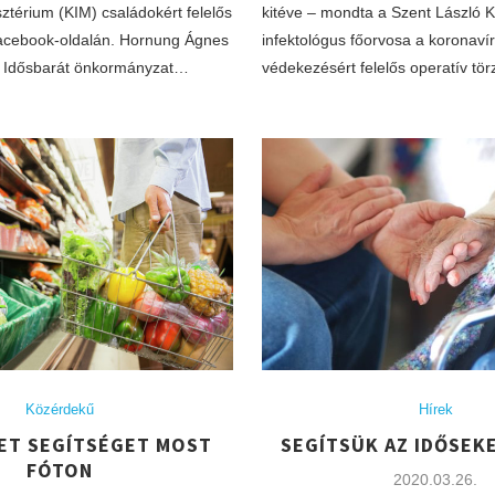
ztérium (KIM) családokért felelős
kitéve – mondta a Szent László 
Facebook-oldalán. Hornung Ágnes
infektológus főorvosa a koronavír
az Idősbarát önkormányzat…
védekezésért felelős operatív tö
Közérdekű
Hírek
HET SEGÍTSÉGET MOST
SEGÍTSÜK AZ IDŐSEK
FÓTON
2020.03.26.