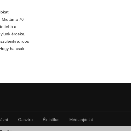
lokat.
. Miután a 70
etettebb a
yiunk érdeke,
szüleinkre, idős
 Hogy ha csak …
yázat
Gasztro
Életstílus
Médiaajánlat