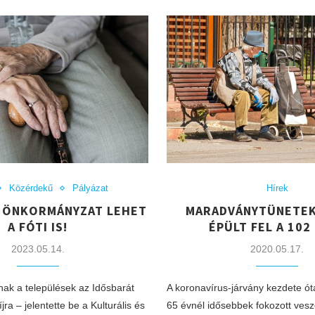
Közérdekű
Pályázat
Hírek
 ÖNKORMÁNYZAT LEHET
MARADVÁNYTÜNETEK
A FÓTI IS!
ÉPÜLT FEL A 102
2023.05.14.
2020.05.17.
nak a települések az Idősbarát
A koronavírus-járvány kezdete ót
ra – jelentette be a Kulturális és
65 évnél idősebbek fokozott ves