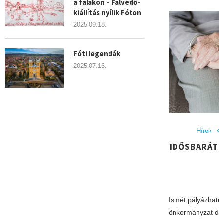
a falakon – Falvédő-
kiállítás nyílik Fóton
2025.09.18.
Fóti legendák
2025.07.16.
Hírek
IDŐSBARÁT
Ismét pályázhat
önkormányzat díj