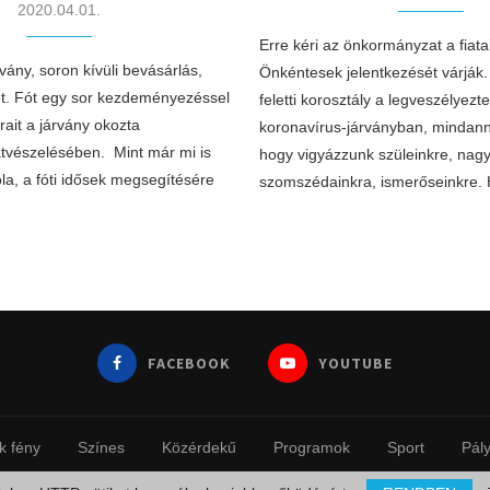
2020.04.01.
Erre kéri az önkormányzat a fiata
ány, soron kívüli bevásárlás,
Önkéntesek jelentkezését várják
et. Fót egy sor kezdeményezéssel
feletti korosztály a legveszélyezt
rait a járvány okozta
koronavírus-járványban, mindann
átvészelésében. Mint már mi is
hogy vigyázzunk szüleinkre, nagy
la, a fóti idősek megsegítésére
szomszédainkra, ismerőseinkre.
FACEBOOK
YOUTUBE
k fény
Színes
Közérdekű
Programok
Sport
Pál
© 2023 - Fotinfo.hu