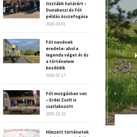
tisztább határért –
Dunakeszi és Fót
példás összefogása
2026.03.01.
Fót nevének
eredete: ahol a
legenda véget ér és
a történelem
kezdődik
2026.02.17.
Fót mozgásban van
– Erdei Zsolt is
csatlakozott
2025.10.22.
Hímzett történetek