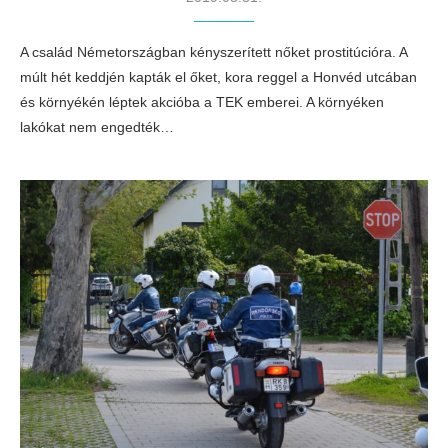
A család Németországban kényszerített nőket prostitúcióra. A
múlt hét keddjén kapták el őket, kora reggel a Honvéd utcában
és környékén léptek akcióba a TEK emberei. A környéken
lakókat nem engedték…