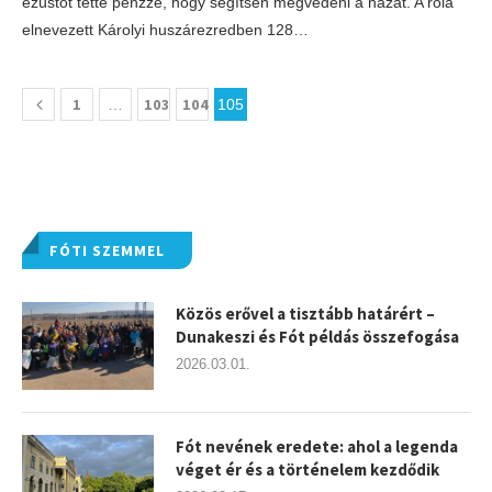
ezüstöt tette pénzzé, hogy segítsen megvédeni a hazát. A róla
elnevezett Károlyi huszárezredben 128…
1
103
104
…
105
FÓTI SZEMMEL
Közös erővel a tisztább határért –
Dunakeszi és Fót példás összefogása
2026.03.01.
Fót nevének eredete: ahol a legenda
véget ér és a történelem kezdődik