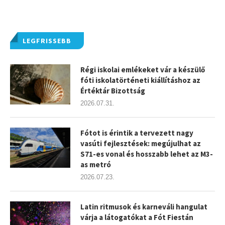
LEGFRISSEBB
Régi iskolai emlékeket vár a készülő
fóti iskolatörténeti kiállításhoz az
Értéktár Bizottság
2026.07.31.
Fótot is érintik a tervezett nagy
vasúti fejlesztések: megújulhat az
S71-es vonal és hosszabb lehet az M3-
as metró
2026.07.23.
Latin ritmusok és karneváli hangulat
várja a látogatókat a Fót Fiestán