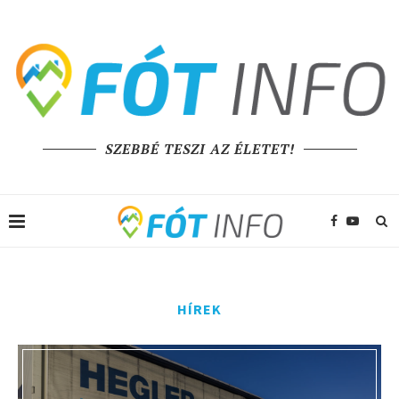
SZEBBÉ TESZI AZ ÉLETET!
HÍREK