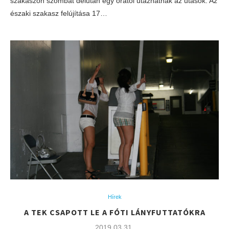
szakaszon szombat délután egy órától utazhatnak az utasok. Az
északi szakasz felújítása 17…
Hírek
A TEK CSAPOTT LE A FÓTI LÁNYFUTTATÓKRA
2019.03.31.