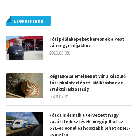
LEGFRISSEBB
Fóti példaképeket keresnek a Pest
vármegyei díjakhoz
2026.08.08.
Régi iskolai emlékeket vár a készülő
fóti iskolatörténeti kiállításhoz az
Értéktár Bizottság
2026.07.31.
Fótot is érintik a tervezett nagy
vasúti fejlesztések: megújulhat az
S71-es vonal és hosszabb lehet az M3-
as metró