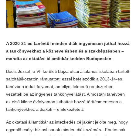
A 2020-21-es tanévtől minden diák ingyenesen juthat hozzá
a tankönyvekhez a köznevelésben és a szakképzésben –
mondta az oktatási államtitkár kedden Budapesten.
Bódis József, a VI. kerületi Bajza utcai általános iskolában tartott
sajtótájékoztatón rámutatott: ezzel befejeződik a 2013-14-es
tanévben indult folyamat, amellyel felmenő rendszerben
vezették be az ingyenes tankönyvellátást. A mostani tanévben
az első kilenc évfolyamon juthattak hozzá térítésmentesen a
tankönyvekhez a diákok – emlékeztetett.
Az oktatási államtitkár az intézkedés céljaként jelölte meg, hogy
egyenlő esélyt biztosítsanak minden diák számára. Fontosnak