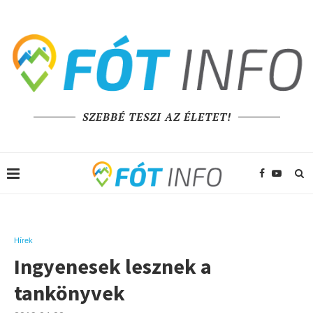
SZEBBÉ TESZI AZ ÉLETET!
Hírek
Ingyenesek lesznek a
tankönyvek