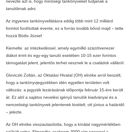
nevezte azt is, hogy minőségi tankönyveket tudjanak a
tanulóknak adni.
Az ingyenes tankönyvellátásra eddig több mint 12 milliárd
forintot fordítottak évente, ez a forrás tovább bővül majd – tette
hozzá Bódis József.
Kiemelte: az intézkedéssel, amely egymillió százötvenezer
diákot érint és egy-egy tanuló esetében 10-15 ezer forintos
támogatást jelent, jelentős terhet vesznek le a családok válláról.
Gloviczki Zoltán, az Oktatási Hivatal (OH) elnöke arról beszélt,
hogy a tankönyvjegyzékben idén egyetlen területen volt
változás: a jegyzék lezárásának időpontja február 15-ére került
át. Ez alól a sajátos nevelési igényű tanulók kiadványai és a
nemzetiségi tankönyvek jelentenek kivételt, ott június a határidő
– jelezte.
Az OH elnöke visszautasította, hogy a kínálat nagymértékben
szűkült volna. Elmondta: csaknem 3000 cím szerepel a