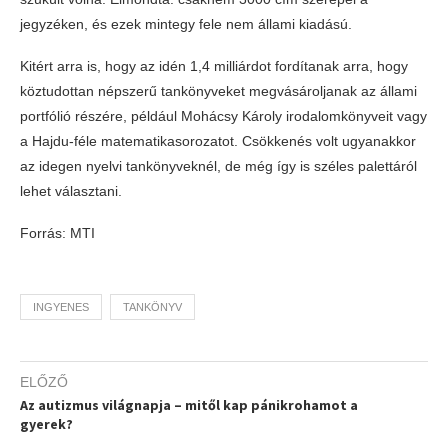
jegyzéken, és ezek mintegy fele nem állami kiadású.
Kitért arra is, hogy az idén 1,4 milliárdot fordítanak arra, hogy
köztudottan népszerű tankönyveket megvásároljanak az állami
portfólió részére, például Mohácsy Károly irodalomkönyveit vagy
a Hajdu-féle matematikasorozatot. Csökkenés volt ugyanakkor
az idegen nyelvi tankönyveknél, de még így is széles palettáról
lehet választani.
Forrás: MTI
INGYENES
TANKÖNYV
ELŐZŐ
Az autizmus világnapja – mitől kap pánikrohamot a
gyerek?