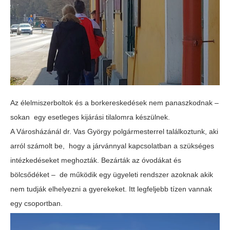
Az élelmiszerboltok és a borkereskedések nem panaszkodnak –
sokan egy esetleges kijárási tilalomra készülnek.
A Városházánál dr. Vas György polgármesterrel találkoztunk, aki
arról számolt be, hogy a járvánnyal kapcsolatban a szükséges
intézkedéseket meghozták. Bezárták az óvodákat és
bölcsődéket – de működik egy ügyeleti rendszer azoknak akik
nem tudják elhelyezni a gyerekeket. Itt legfeljebb tízen vannak
egy csoportban.