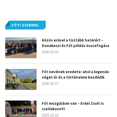
FÓTI SZEMMEL
Közös erővel a tisztább határért –
Dunakeszi és Fót példás összefogása
2026.03.01.
Fót nevének eredete: ahol a legenda
véget ér és a történelem kezdődik
2026.02.17.
Fót mozgásban van – Erdei Zsolt is
csatlakozott
2025.10.22.