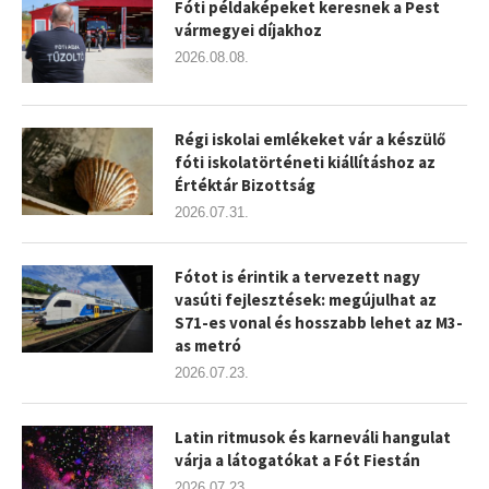
Fóti példaképeket keresnek a Pest
vármegyei díjakhoz
2026.08.08.
Régi iskolai emlékeket vár a készülő
fóti iskolatörténeti kiállításhoz az
Értéktár Bizottság
2026.07.31.
Fótot is érintik a tervezett nagy
vasúti fejlesztések: megújulhat az
S71-es vonal és hosszabb lehet az M3-
as metró
2026.07.23.
Latin ritmusok és karneváli hangulat
várja a látogatókat a Fót Fiestán
2026.07.23.