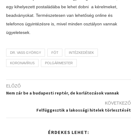
egy kihelyezett postaládába be lehet dobni a kérelmeket,
beadványokat.
Természetesen van lehetőség online és
telefonos ügyintézésre is, mivel minden osztályon vannak
ügyeletesek.
DR. VASS GYÖRGY
FÓT
INTÉZKEDÉSEK
KORONAVÍRUS
POLGÁRMESTER
ELŐZŐ
Nem zár be a budapesti reptér, de korlátozások vannak
KÖVETKEZŐ
Felfüggesztik a lakossági hitelek törlesztését
ÉRDEKES LEHET: