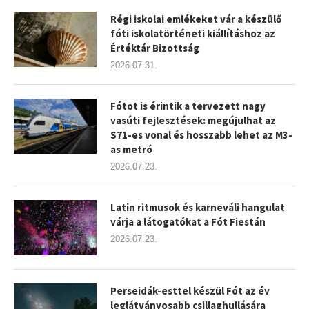
Régi iskolai emlékeket vár a készülő
fóti iskolatörténeti kiállításhoz az
Értéktár Bizottság
2026.07.31.
Fótot is érintik a tervezett nagy
vasúti fejlesztések: megújulhat az
S71-es vonal és hosszabb lehet az M3-
as metró
2026.07.23.
Latin ritmusok és karneváli hangulat
várja a látogatókat a Fót Fiestán
2026.07.23.
Perseidák-esttel készül Fót az év
leglátványosabb csillaghullására