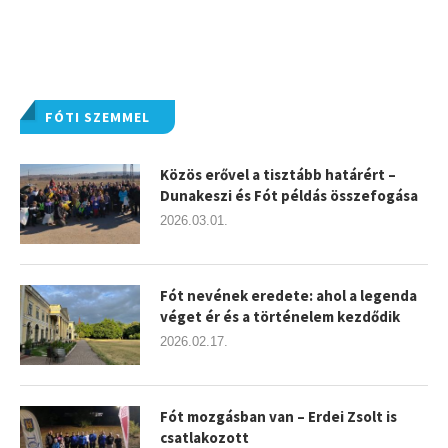
FÓTI SZEMMEL
Közös erővel a tisztább határért –
Dunakeszi és Fót példás összefogása
2026.03.01.
Fót nevének eredete: ahol a legenda
véget ér és a történelem kezdődik
2026.02.17.
Fót mozgásban van – Erdei Zsolt is
csatlakozott