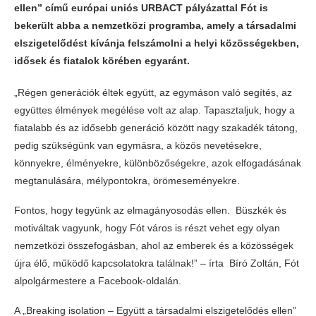
ellen” című európai uniós URBACT pályázattal Fót is
bekerült abba a nemzetközi programba, amely a társadalmi
elszigetelődést kívánja felszámolni a helyi közösségekben,
idősek és fiatalok körében egyaránt.
„Régen generációk éltek együtt, az egymáson való segítés, az
együttes élmények megélése volt az alap. Tapasztaljuk, hogy a
fiatalabb és az idősebb generáció között nagy szakadék tátong,
pedig szükségünk van egymásra, a közös nevetésekre,
könnyekre, élményekre, különbözőségekre, azok elfogadásának
megtanulására, mélypontokra, örömeseményekre.
Fontos, hogy tegyünk az elmagányosodás ellen. Büszkék és
motiváltak vagyunk, hogy Fót város is részt vehet egy olyan
nemzetközi összefogásban, ahol az emberek és a közösségek
újra élő, működő kapcsolatokra találnak!” – írta Bíró Zoltán, Fót
alpolgármestere a Facebook-oldalán.
A „Breaking isolation – Együtt a társadalmi elszigetelődés ellen”