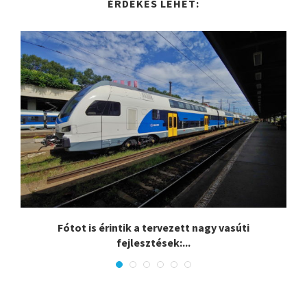
ÉRDEKES LEHET:
.
Fótot is érintik a tervezett nagy vasúti
fejlesztések:...