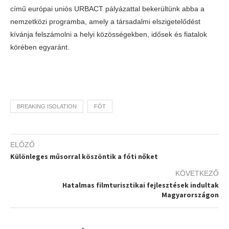
című európai uniós URBACT pályázattal bekerültünk abba a
nemzetközi programba, amely a társadalmi elszigetelődést
kívánja felszámolni a helyi közösségekben, idősek és fiatalok
körében egyaránt.
BREAKING ISOLATION
FÓT
ELŐZŐ
Különleges műsorral köszöntik a fóti nőket
KÖVETKEZŐ
Hatalmas filmturisztikai fejlesztések indultak
Magyarországon