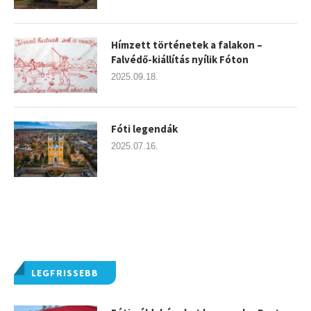
Hímzett történetek a falakon –
Falvédő-kiállítás nyílik Fóton
2025.09.18.
Fóti legendák
2025.07.16.
LEGFRISSEBB