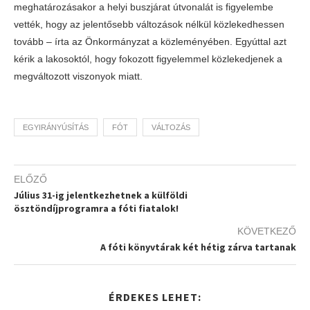
meghatározásakor a helyi buszjárat útvonalát is figyelembe
vették, hogy az jelentősebb változások nélkül közlekedhessen
tovább – írta az Önkormányzat a közleményében. Egyúttal azt
kérik a lakosoktól, hogy fokozott figyelemmel közlekedjenek a
megváltozott viszonyok miatt.
EGYIRÁNYÚSÍTÁS
FÓT
VÁLTOZÁS
ELŐZŐ
Július 31-ig jelentkezhetnek a külföldi
ösztöndíjprogramra a fóti fiatalok!
KÖVETKEZŐ
A fóti könyvtárak két hétig zárva tartanak
ÉRDEKES LEHET: