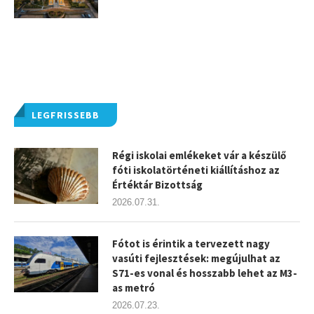
LEGFRISSEBB
Régi iskolai emlékeket vár a készülő
fóti iskolatörténeti kiállításhoz az
Értéktár Bizottság
2026.07.31.
Fótot is érintik a tervezett nagy
vasúti fejlesztések: megújulhat az
S71-es vonal és hosszabb lehet az M3-
as metró
2026.07.23.