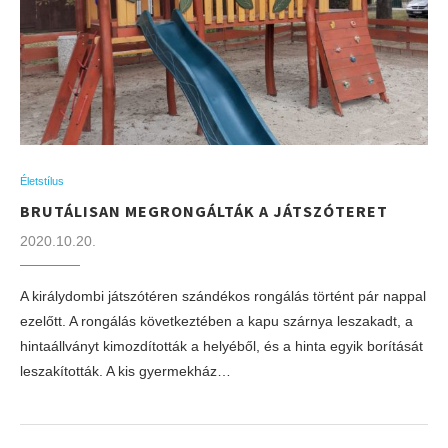
Életstílus
BRUTÁLISAN MEGRONGÁLTÁK A JÁTSZÓTERET
2020.10.20.
A királydombi játszótéren szándékos rongálás történt pár nappal
ezelőtt. A rongálás következtében a kapu szárnya leszakadt, a
hintaállványt kimozdították a helyéből, és a hinta egyik borítását
leszakították. A kis gyermekház…