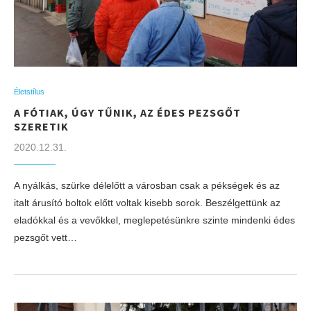
Életstílus
A FÓTIAK, ÚGY TŰNIK, AZ ÉDES PEZSGŐT
SZERETIK
2020.12.31.
A nyálkás, szürke délelőtt a városban csak a pékségek és az
italt árusító boltok előtt voltak kisebb sorok. Beszélgettünk az
eladókkal és a vevőkkel, meglepetésünkre szinte mindenki édes
pezsgőt vett…