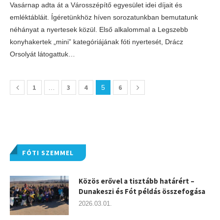
Vasárnap adta át a Városszépítő egyesület idei díjait és
emléktábláit. Ígéretünkhöz híven sorozatunkban bemutatunk
néhányat a nyertesek közül. Első alkalommal a Legszebb
konyhakertek „mini” kategóriájának fóti nyertesét, Drácz
Orsolyát látogattuk…
1
3
4
6
…
5
FÓTI SZEMMEL
Közös erővel a tisztább határért –
Dunakeszi és Fót példás összefogása
2026.03.01.