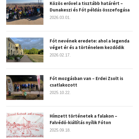
Közös erővel a tisztább határért –
Dunakeszi és Fót példás összefogása
2026.03.01.
Fót nevének eredete: ahol a legenda
véget ér és a történelem kezdődik
2026.02.17.
Fót mozgásban van – Erdei Zsolt is
csatlakozott
2025.10.22.
Hímzett történetek a falakon –
Falvédő-kiállítás nyílik Fóton
2025.09.18.