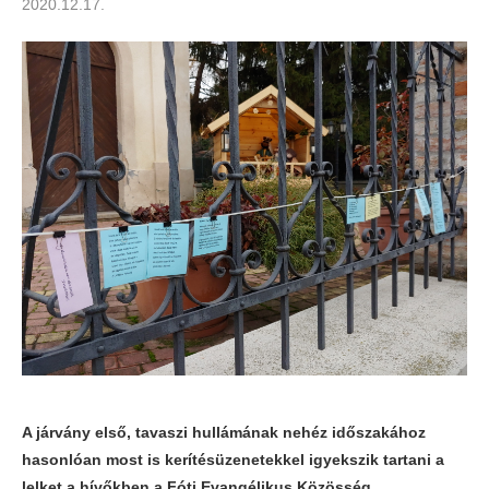
2020.12.17.
A járvány első, tavaszi hullámának nehéz időszakához
hasonlóan most is kerítésüzenetekkel igyekszik tartani a
lelket a hívőkben a Fóti Evangélikus Közösség.