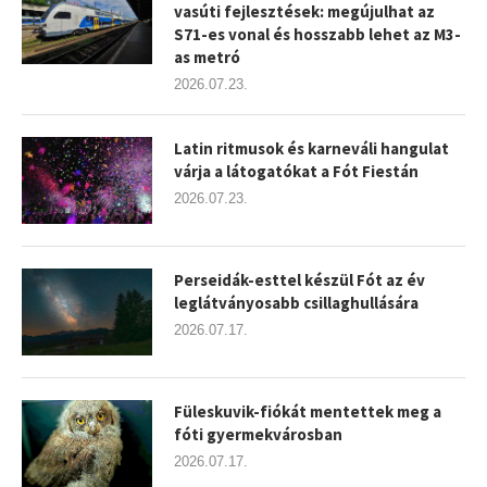
vasúti fejlesztések: megújulhat az
S71-es vonal és hosszabb lehet az M3-
as metró
2026.07.23.
Latin ritmusok és karneváli hangulat
várja a látogatókat a Fót Fiestán
2026.07.23.
Perseidák-esttel készül Fót az év
leglátványosabb csillaghullására
2026.07.17.
Füleskuvik-fiókát mentettek meg a
fóti gyermekvárosban
2026.07.17.