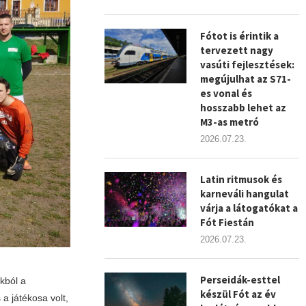
Fótot is érintik a
tervezett nagy
vasúti fejlesztések:
megújulhat az S71-
es vonal és
hosszabb lehet az
M3-as metró
2026.07.23.
Latin ritmusok és
karneváli hangulat
várja a látogatókat a
Fót Fiestán
2026.07.23.
Perseidák-esttel
kból a
készül Fót az év
a játékosa volt,