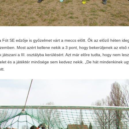
a Fót SE edzője is győzelmet várt a meccs előtt. Ők az előző héten id
 szemben. Most azért kellene nekik a 3 pont, hogy bekerüljenek az első 
k játszani a III. osztályba kerülésért. Azt már előre tudta, hogy nem le
nfelet és a játéktér minősége sem kedvez nekik. „De hát mindenkinek ug
tt.