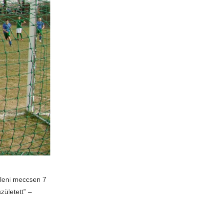
lleni meccsen 7
ületett” –