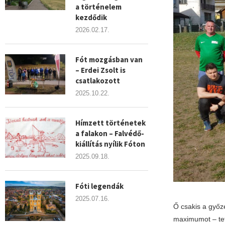
a történelem
kezdődik
2026.02.17.
Fót mozgásban van
– Erdei Zsolt is
csatlakozott
2025.10.22.
Hímzett történetek
a falakon – Falvédő-
kiállítás nyílik Fóton
2025.09.18.
Fóti legendák
2025.07.16.
Ő csakis a győz
maximumot – tett