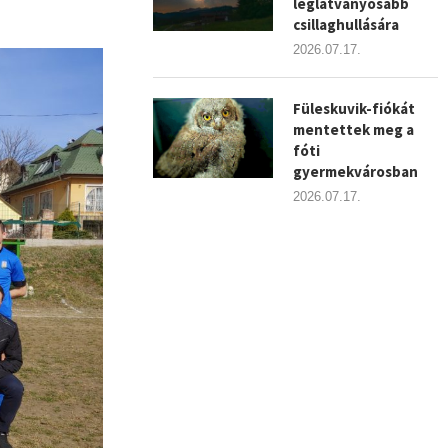
leglátványosabb
csillaghullására
2026.07.17.
Füleskuvik-fiókát
mentettek meg a
fóti
gyermekvárosban
2026.07.17.