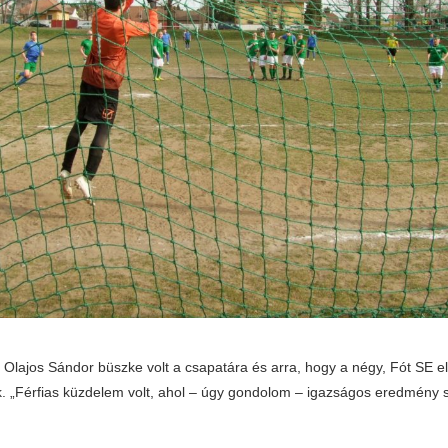
n Olajos Sándor büszke volt a csapatára és arra, hogy a négy, Fót SE e
k. „Férfias küzdelem volt, ahol – úgy gondolom – igazságos eredmény sz