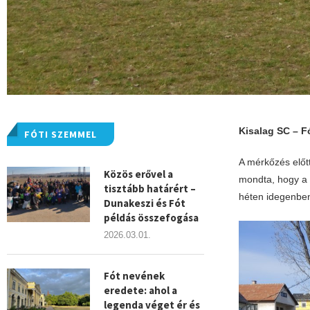
Kisalag SC – Fó
FÓTI SZEMMEL
A mérkőzés előtt
Közös erővel a
mondta, hogy a 
tisztább határért –
héten idegenben
Dunakeszi és Fót
példás összefogása
2026.03.01.
Fót nevének
eredete: ahol a
legenda véget ér és