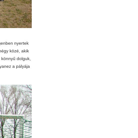
egenben nyertek
négy közé, akik
sz könnyű dolguk,
yanez a pályája