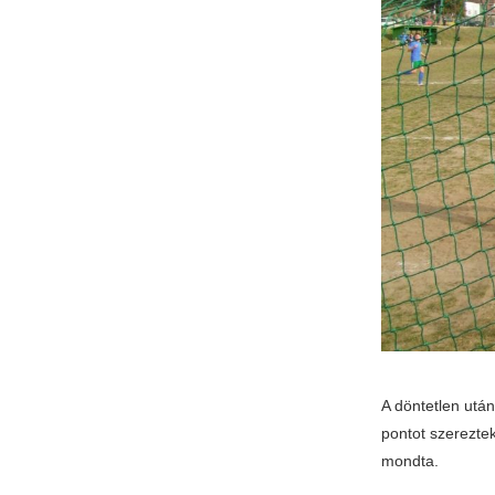
A döntetlen utá
pontot szerezte
mondta.