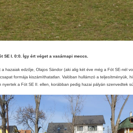
t SE I. 0:0. Így ért véget a vasárnapi meccs.
 a hazaiak edzője, Olajos Sándor (aki alig két éve még a Fót SE-nél vol
csapat formája kiszámíthatatlan. Valóban hullámzó a teljesítményük, h
 nyertek a Fót SE II. ellen, korábban pedig hazai pályán szenvedtek s