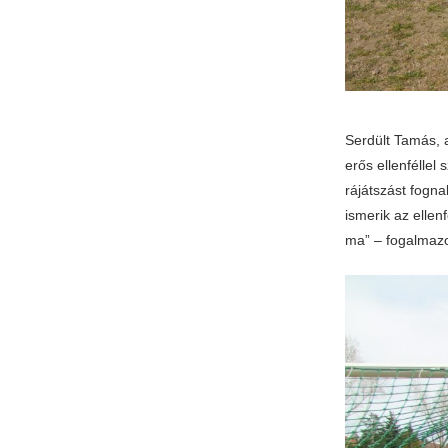
Serdült Tamás, 
erős ellenféllel
rájátszást fogna
ismerik az elle
ma” – fogalmazo