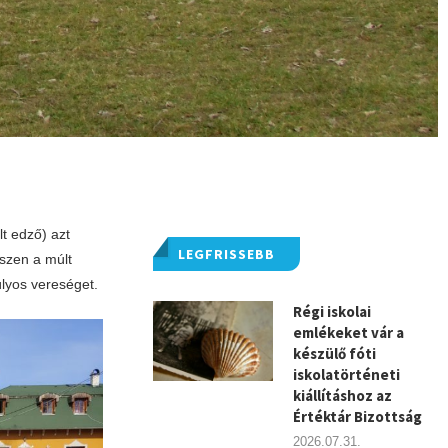
t edző) azt
LEGFRISSEBB
iszen a múlt
úlyos vereséget.
Régi iskolai
emlékeket vár a
készülő fóti
iskolatörténeti
kiállításhoz az
Értéktár Bizottság
2026.07.31.