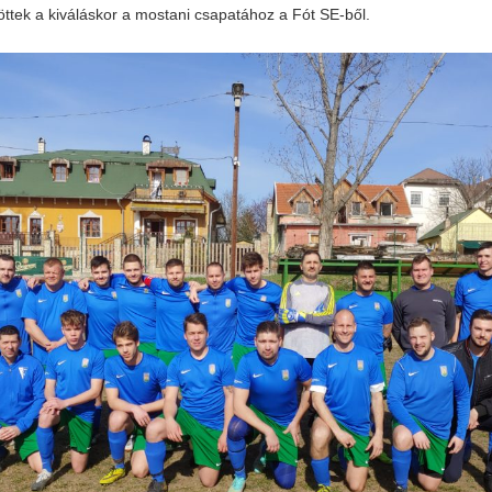
öttek a kiváláskor a mostani csapatához a Fót SE-ből.