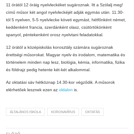
11 órától 12 óráig nyelvleckéket sugároznak. Itt a Szólalj meg!
című műsor két angol nyelvleckéjét adják egymás után. 11.30-
tól 5 nyelven, 5-5 nyelvlecke követi egymást, hétfőnként német,
keddenként francia, szerdánként olasz, csütörtökönként
spanyol, péntekenként orosz nyelvtani feladatokkal.
12 órától a középiskolás korosztály számára sugároznak
érettségi műsorokat. Magyar nyelv és irodalom, matematika és
történelem minden nap lesz, biológia, kémia, informatika, fizika
és földrajz pedig hetente két-két alkalommal.
Az oktatási sáv hétköznap 14.30-kor végződik. A műsorok
elérhetőek lesznek ezen az
oldalon
is.
ÁLTALÁNOS ISKOLA
KORONAVÍRUS
OKTATÁS