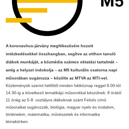
A koronavírus-járvány megfékezésére hozott
intézkedésekkel összhangban, segítve az otthon tanuló
diákok munkáját, a közmédia számos oktatási tartalmát –
amíg a helyzet indokolja – az M5 kulturális csatorna napi
műsorában sugározza – közölte az MTVA az MTI-vel.
Közleményük szerint hétfőtől minden hétköznap reggel 8.00-tól
14.30-ig a következő tematikájú műsorokkal készülnek: 8 órától
11 óráig az 5-8. osztályos diákoknak szánt Felsős című
műsoraikat sugározzák, biológia, magyar nyelv és irodalom,
történelem, matematika, művészetek és informatika
témakörben.