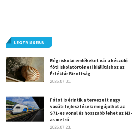
LEGFRISSEBB
Régi iskolai emlékeket vár a készülő
fóti iskolatörténeti kiállításhoz az
Értéktár Bizottság
2026.07.31.
Fótot is érintik a tervezett nagy
vasúti fejlesztések: megújulhat az
S71-es vonal és hosszabb lehet az M3-
as metró
2026.07.23.