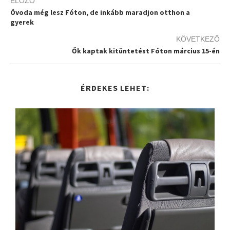
ELŐZŐ
Óvoda még lesz Fóton, de inkább maradjon otthon a
gyerek
KÖVETKEZŐ
Ők kaptak kitüntetést Fóton március 15-én
ÉRDEKES LEHET: