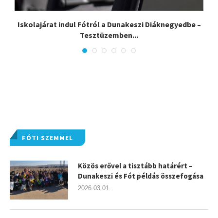
Iskolajárat indul Fótról a Dunakeszi Diáknegyedbe –
Tesztüzemben...
FÓTI SZEMMEL
Közös erővel a tisztább határért –
Dunakeszi és Fót példás összefogása
2026.03.01.