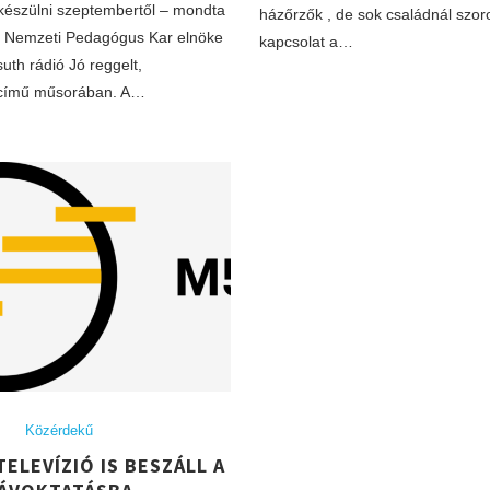
elkészülni szeptembertől – mondta
házőrzők , de sok családnál szo
a Nemzeti Pedagógus Kar elnöke
kapcsolat a…
uth rádió Jó reggelt,
című műsorában. A…
Közérdekű
TELEVÍZIÓ IS BESZÁLL A