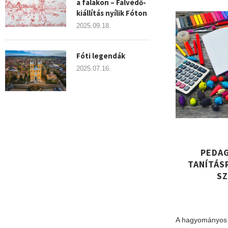
a falakon – Falvédő-
kiállítás nyílik Fóton
2025.09.18.
Fóti legendák
2025.07.16.
PEDAG
TANÍTÁS
S
A hagyományos é