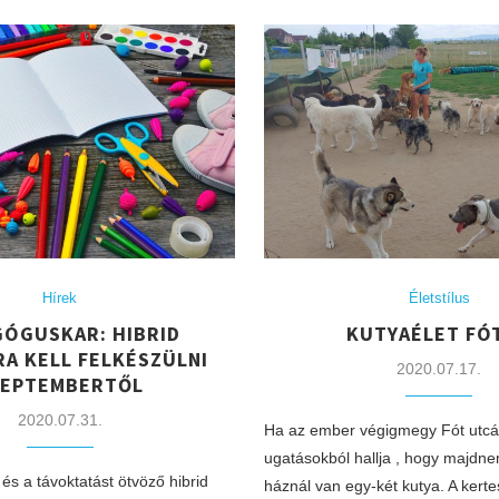
Hírek
Életstílus
ÓGUSKAR: HIBRID
KUTYAÉLET FÓ
RA KELL FELKÉSZÜLNI
2020.07.17.
ZEPTEMBERTŐL
2020.07.31.
Ha az ember végigmegy Fót utcái
ugatásokból hallja , hogy majdn
s a távoktatást ötvöző hibrid
háznál van egy-két kutya. A kerte