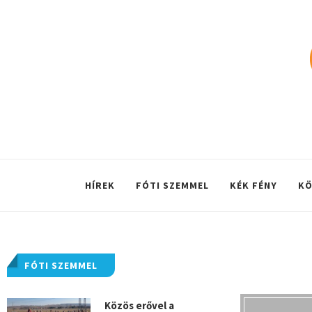
HÍREK
FÓTI SZEMMEL
KÉK FÉNY
KÖ
FÓTI SZEMMEL
Közös erővel a