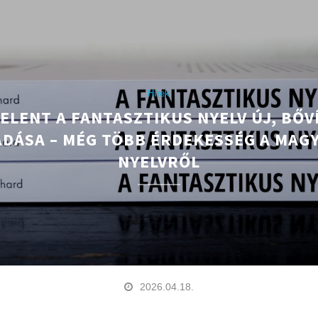
Hírek
ELENT A FANTASZTIKUS NYELV ÚJ, BŐV
ADÁSA – MÉG TÖBB ÉRDEKESSÉG A MAG
NYELVRŐL
2026.04.18.