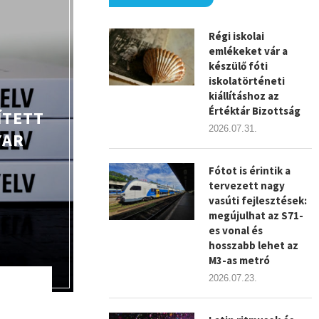
Régi iskolai
emlékeket vár a
készülő fóti
iskolatörténeti
kiállításhoz az
Értéktár Bizottság
ÍTETT
2026.07.31.
YAR
Fótot is érintik a
tervezett nagy
vasúti fejlesztések:
megújulhat az S71-
es vonal és
hosszabb lehet az
M3-as metró
2026.07.23.