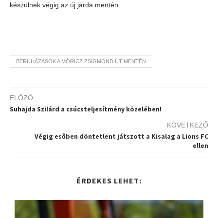
készülnek végig az új járda mentén.
BERUHÁZÁSOK A MÓRICZ ZSIGMOND ÚT MENTÉN
ELŐZŐ
Suhajda Szilárd a csúcsteljesítmény közelében!
KÖVETKEZŐ
Végig esőben döntetlent játszott a Kisalag a Lions FC
ellen
ÉRDEKES LEHET: