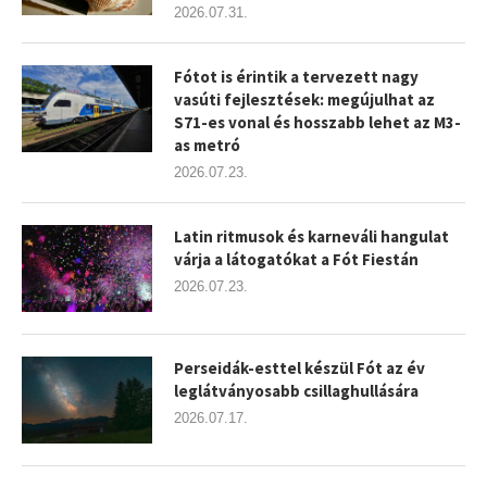
2026.07.31.
Fótot is érintik a tervezett nagy
vasúti fejlesztések: megújulhat az
S71-es vonal és hosszabb lehet az M3-
as metró
2026.07.23.
Latin ritmusok és karneváli hangulat
várja a látogatókat a Fót Fiestán
2026.07.23.
Perseidák-esttel készül Fót az év
leglátványosabb csillaghullására
2026.07.17.