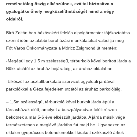
remélhetőleg őszig elkészülnek, ezáltal biztosítva a
gyalogátkelőhely megközelíthetőségét mind a négy
oldalról.
Bíró Zoltán beruházásokért felelős alpolgármester tájékoztatása
szerint idén az alábbi beruházási munkálatokat valósítja meg
Fót Város Önkormányzata a Móricz Zsigmond út mentén:
-Megépül egy 1,5 m szélességű, térburkoló kővel borított járda a
Bükk utcától az áruház bejáratáig, az áruház oldalában.
-Elkészül az aszfaltburkolatú szervizút egyoldali járdával,
parkolókkal a Géza fejedelem utcától az áruház parkolójáig.
– 1,5m szélességű, térburkoló kővel burkolt járda épül a
társasházak előtt, amelyet a buszpályaudvar felőli részen
bekötnek a már 5-6 éve elkészült járdába. A járda másik vége
természetesen a meglévő járdába fut majd be. Ugyanezen az
oldalon gyeprácsos betonelemekkel kirakott szikkasztó árkok